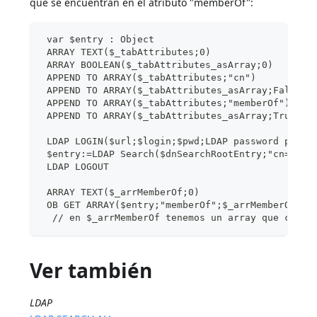
que se encuentran en el atributo "memberOf":
 var $entry : Object
 ARRAY TEXT($_tabAttributes;0)
 ARRAY BOOLEAN($_tabAttributes_asArray;0)
 APPEND TO ARRAY($_tabAttributes;"cn")
 APPEND TO ARRAY($_tabAttributes_asArray;False)
 APPEND TO ARRAY($_tabAttributes;"memberOf")
 APPEND TO ARRAY($_tabAttributes_asArray;True)
 LDAP LOGIN($url;$login;$pwd;LDAP password plain
 $entry:=LDAP Search($dnSearchRootEntry;"cn=adri
 LDAP LOGOUT
 ARRAY TEXT($_arrMemberOf;0)
 OB GET ARRAY($entry;"memberOf";$_arrMemberOf)
  // en $_arrMemberOf tenemos un array que conti
Ver también
LDAP