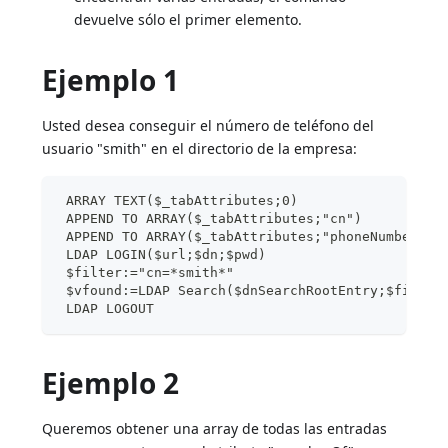
devuelve sólo el primer elemento.
Ejemplo 1
Usted desea conseguir el número de teléfono del
usuario "smith" en el directorio de la empresa:
 ARRAY TEXT($_tabAttributes;0)
 APPEND TO ARRAY($_tabAttributes;"cn")
 APPEND TO ARRAY($_tabAttributes;"phoneNumber")
 LDAP LOGIN($url;$dn;$pwd)
 $filter:="cn=*smith*"
 $vfound:=LDAP Search($dnSearchRootEntry;$filter
 LDAP LOGOUT
Ejemplo 2
Queremos obtener una array de todas las entradas