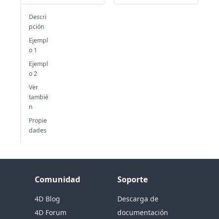
Descri
pción
Ejempl
o 1
Ejempl
o 2
Ver
tambié
n
Propie
dades
Comunidad
Soporte
4D Blog
Descarga de
4D Forum
documentación