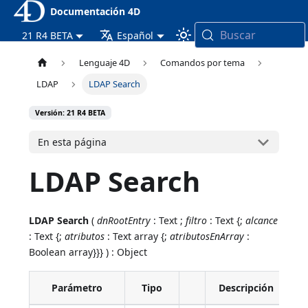
Documentación 4D
Buscar
21 R4 BETA
Español
Lenguaje 4D
Comandos por tema
LDAP
LDAP Search
Versión: 21 R4 BETA
En esta página
LDAP Search
LDAP Search
(
dnRootEntry
: Text ;
filtro
: Text {;
alcance
: Text {;
atributos
: Text array {;
atributosEnArray
:
Boolean array}}} ) : Object
Parámetro
Tipo
Descripción