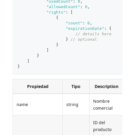
"usedCount"
:
0
,
"allowedCount"
:
0
,
"rights"
:
[
{
"count"
:
0
,
"expirationDate"
:
{
// details here 
}
// optional
}
]
}
]
}
Propiedad
Tipo
Description
Nombre
"4D
name
string
comercial
vXX
ID del
producto