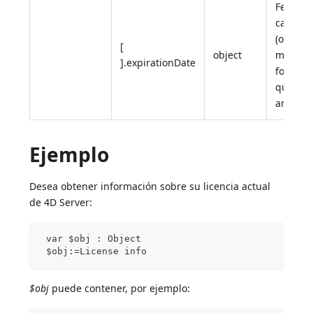
Fecha d
caduci
(opciona
[
object
mismo
].expirationDate
formato
que
anterior
Ejemplo
Desea obtener información sobre su licencia actual
de 4D Server:
 var $obj : Object
 $obj:=License info
$obj
puede contener, por ejemplo: