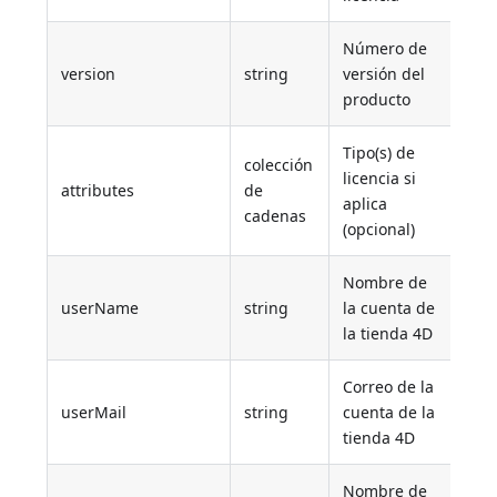
Número de
version
string
versión del
"16
producto
Tipo(s) de
colección
licencia si
["a
attributes
de
aplica
["e
cadenas
(opcional)
Nombre de
userName
string
la cuenta de
"Jo
la tienda 4D
Correo de la
userMail
string
cuenta de la
"
jo
tienda 4D
Nombre de