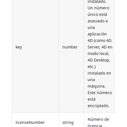
instalado.
Un número
único está
asociado a
una
aplicación
4D (como 4D
key
number
Server, 4D en
123
modo local,
4D Desktop,
etc.)
instalado en
una
máquina.
Este número
está
encriptado.
Número de
licenseNumber
string
"4D
licencia