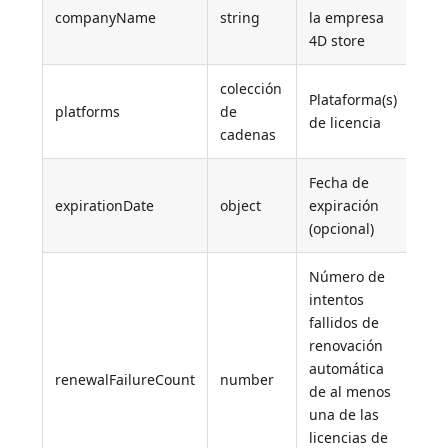
companyName
string
la empresa
"Al
4D store
colección
Plataforma(s)
platforms
de
["m
de licencia
cadenas
Fecha de
{"d
expirationDate
object
expiración
"ye
(opcional)
Número de
intentos
fallidos de
renovación
automática
renewalFailureCount
number
3
de al menos
una de las
licencias de