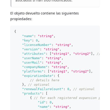
asociados si han sido modificados.
El objeto devuelto contiene las siguientes
propiedades:
{
"name"
:
"string"
,
"key"
:
0
,
"licenseNumber"
:
"string"
,
"version"
:
"string"
,
"attributes"
:
[
"string1"
,
"string2"
]
,
// opt
"userName"
:
"string"
,
"userMail"
:
"string"
,
"companyName"
:
"string"
,
"platforms"
:
[
"string1"
,
"string2"
]
,
"expirationDate"
:
{
// details here 
}
,
// optional
"renewalFailureCount"
:
0
,
// optional
"products"
:
[
{
// for each registered expansion produ
"id"
:
0
,
"name"
:
"string"
,