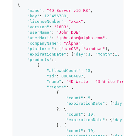
{
"name"
:
"4D Server v16 R3"
,
"key"
:
123456789
,
"licenseNumber"
:
"xxxx"
,
"version"
:
"16R3"
,
"userName"
:
"John DOE"
,
"userMail"
:
"john.doe@alpha.com"
,
"companyName"
:
"Alpha"
,
"platforms"
:
[
"macOS"
,
"windows"
]
,
"expirationDate"
:
{
"day"
:
1
,
"month"
:
1
,
"year
"products"
:
[
{
"allowedCount"
:
15
,
"id"
:
808464697
,
"name"
:
"4D Write - 4D Write Pro"
,
"rights"
:
[
{
"count"
:
5
,
"expirationDate"
:
{
"day"
:
1
,
}
,
{
"count"
:
10
,
"expirationDate"
:
{
"day"
:
1
,
}
,
{
"count"
:
10
,