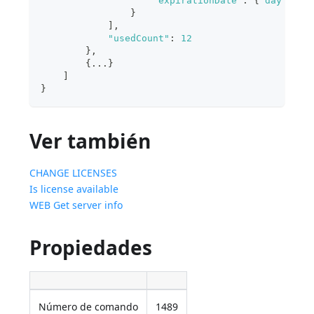
"expirationDate"
:
{
"day"
:
1
,
}
]
,
"usedCount"
:
12
}
,
{
...
}
]
}
Ver también
CHANGE LICENSES
Is license available
WEB Get server info
Propiedades
Número de comando
1489