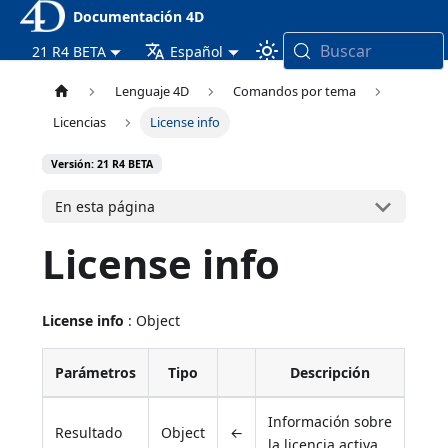
Documentación 4D
Buscar
21 R4 BETA
Español
Lenguaje 4D
Comandos por tema
Licencias
License info
Versión: 21 R4 BETA
En esta página
License info
License info
: Object
Parámetros
Tipo
Descripción
Información sobre
Resultado
Object
←
la licencia activa