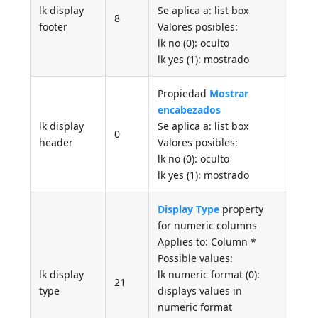
lk display
Se aplica a: list box
8
footer
Valores posibles:
lk no (0): oculto
lk yes (1): mostrado
Propiedad
Mostrar
encabezados
lk display
Se aplica a: list box
0
header
Valores posibles:
lk no (0): oculto
lk yes (1): mostrado
Display Type
property
for numeric columns
Applies to: Column *
Possible values:
lk display
lk numeric format (0):
21
type
displays values in
numeric format