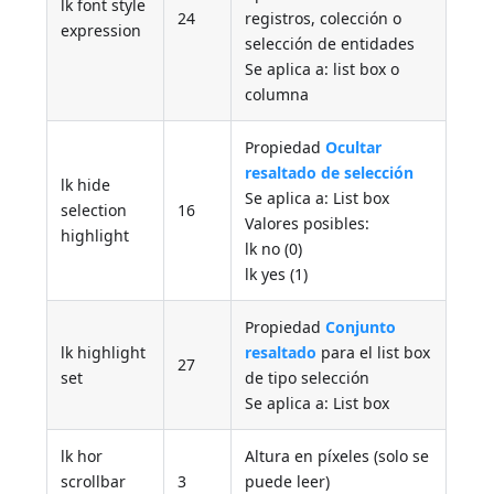
lk font style
24
registros, colección o
expression
selección de entidades
Se aplica a: list box o
columna
Propiedad
Ocultar
resaltado de selección
lk hide
Se aplica a: List box
selection
16
Valores posibles:
highlight
lk no (0)
lk yes (1)
Propiedad
Conjunto
lk highlight
resaltado
para el list box
27
set
de tipo selección
Se aplica a: List box
lk hor
Altura en píxeles (solo se
scrollbar
3
puede leer)