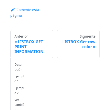
Comente esta
página
Anterior
Siguiente
LISTBOX GET
LISTBOX Get row
PRINT
color
INFORMATION
Descri
pción
Ejempl
o 1
Ejempl
o 2
Ver
tambié
n