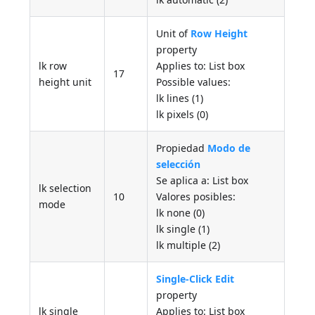
Unit of
Row Height
property
lk row
Applies to: List box
17
height unit
Possible values:
lk lines (1)
lk pixels (0)
Propiedad
Modo de
selección
Se aplica a: List box
lk selection
10
Valores posibles:
mode
lk none (0)
lk single (1)
lk multiple (2)
Single-Click Edit
property
lk single
Applies to: List box