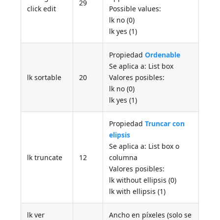
29
click edit
Possible values:
lk no (0)
lk yes (1)
Propiedad
Ordenable
Se aplica a: List box
lk sortable
20
Valores posibles:
lk no (0)
lk yes (1)
Propiedad
Truncar con
elipsis
Se aplica a: List box o
lk truncate
12
columna
Valores posibles:
lk without ellipsis (0)
lk with ellipsis (1)
lk ver
Ancho en píxeles (solo se