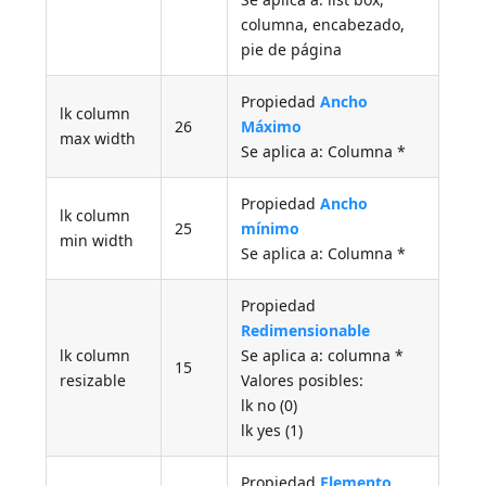
columna, encabezado,
pie de página
Propiedad
Ancho
lk column
26
Máximo
max width
Se aplica a: Columna *
Propiedad
Ancho
lk column
25
mínimo
min width
Se aplica a: Columna *
Propiedad
Redimensionable
lk column
Se aplica a: columna *
15
resizable
Valores posibles:
lk no (0)
lk yes (1)
Propiedad
Elemento