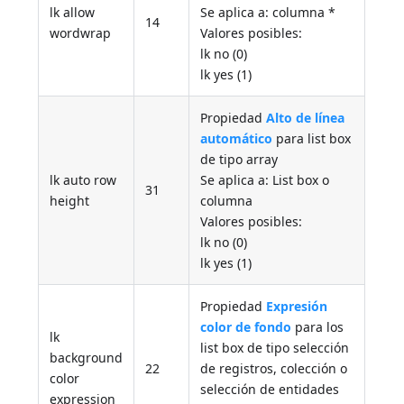
lk allow
Se aplica a: columna *
14
wordwrap
Valores posibles:
lk no (0)
lk yes (1)
Propiedad
Alto de línea
automático
para list box
de tipo array
lk auto row
Se aplica a: List box o
31
height
columna
Valores posibles:
lk no (0)
lk yes (1)
Propiedad
Expresión
color de fondo
para los
lk
list box de tipo selección
background
22
de registros, colección o
color
selección de entidades
expression