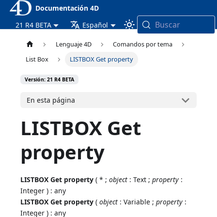
Documentación 4D
Buscar
21 R4 BETA
Español
Lenguaje 4D
Comandos por tema
List Box
LISTBOX Get property
Versión: 21 R4 BETA
En esta página
LISTBOX Get
property
LISTBOX Get property
( * ;
object
: Text ;
property
:
Integer ) : any
LISTBOX Get property
(
object
: Variable ;
property
:
Integer ) : any