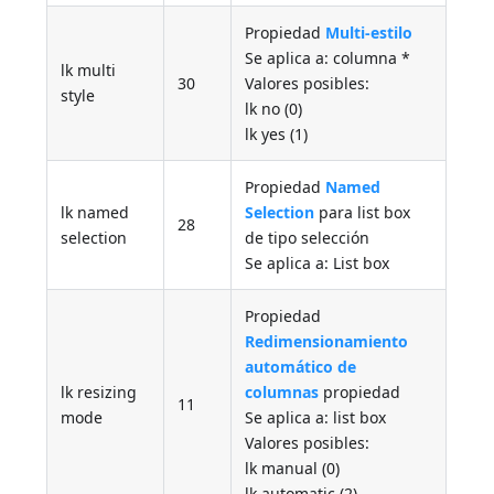
Propiedad
Multi-estilo
Se aplica a: columna *
lk multi
30
Valores posibles:
style
lk no (0)
lk yes (1)
Propiedad
Named
lk named
Selection
para list box
28
selection
de tipo selección
Se aplica a: List box
Propiedad
Redimensionamiento
automático de
lk resizing
columnas
propiedad
11
mode
Se aplica a: list box
Valores posibles:
lk manual (0)
lk automatic (2)