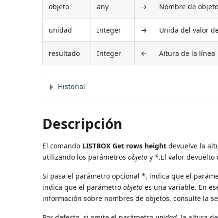
objeto
any
→
Nombre de objeto (
unidad
Integer
→
Unida del valor de 
resultado
Integer
←
Altura de la línea
Historial
Descripción
El comando
LISTBOX Get rows height
devuelve la altu
utilizando los parámetros
objeto
y
*
.El valor devuelto
Si pasa el parámetro opcional *, indica que el parám
indica que el parámetro
objeto
es una variable. En es
información sobre nombres de objetos, consulte la s
Por defecto, si omite el parámetro
unidad
, la altura d