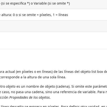
si se especifica *) o Variable (si se omite *)
altura: 0 o si se omite = píxeles, 1 = líneas
ra actual (en píxeles o en líneas) de las líneas del objeto list box 
 corresponde a la altura de una sola línea.
etro
objeto
es un nombre de objeto (cadena). Si omite este parámet
e caso, no pasa una cadena, sino una referencia de variable. Para
ección
Propiedades de los objetos
.
e línea devuelta se expresa en píxeles. Para definir otra unidad, en 