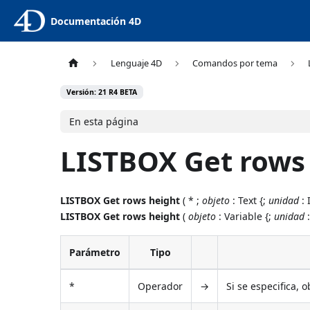
Documentación 4D
Lenguaje 4D
Comandos por tema
Versión: 21 R4 BETA
En esta página
LISTBOX Get rows
LISTBOX Get rows height
( * ;
objeto
: Text {;
unidad
: 
LISTBOX Get rows height
(
objeto
: Variable {;
unidad
:
Parámetro
Tipo
*
Operador
→
Si se especifica, 