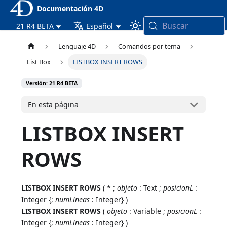
Documentación 4D
Buscar
21 R4 BETA
Español
Lenguaje 4D
Comandos por tema
List Box
LISTBOX INSERT ROWS
Versión: 21 R4 BETA
En esta página
LISTBOX INSERT
ROWS
LISTBOX INSERT ROWS
( * ;
objeto
: Text ;
posicionL
:
Integer {;
numLineas
: Integer} )
LISTBOX INSERT ROWS
(
objeto
: Variable ;
posicionL
:
Integer {;
numLineas
: Integer} )