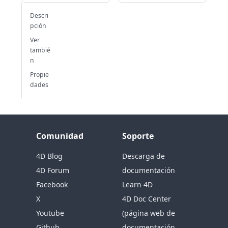
Descri
pción
Ver
tambié
n
Propie
dades
Comunidad
Soporte
4D Blog
Descarga de
4D Forum
documentación
Facebook
Learn 4D
X
4D Doc Center
Youtube
(página web de
Github
documentación