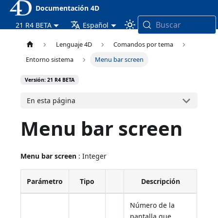
Documentación 4D
Buscar
21 R4 BETA
Español
Lenguaje 4D
Comandos por tema
Entorno sistema
Menu bar screen
Versión: 21 R4 BETA
En esta página
Menu bar screen
Menu bar screen
: Integer
Parámetro
Tipo
Descripción
Número de la
pantalla que