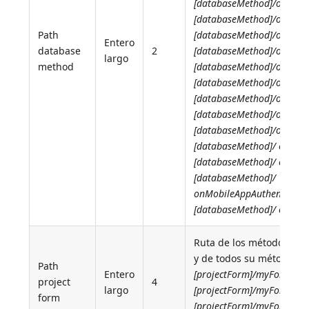
[databaseMethod]/onWeb
[databaseMethod]/onWebA
Path
[databaseMethod]/onWebS
Entero
database
2
[databaseMethod]/onServe
largo
method
[databaseMethod]/onServ
[databaseMethod]/onServ
[databaseMethod]/onServ
[databaseMethod]/onSyst
[databaseMethod]/onSqlAu
[databaseMethod]/
onHost
[databaseMethod]/
onREST
[databaseMethod]/
onMobileAppAuthenticati
[databaseMethod]/
onMobi
Ruta de los métodos for
y de todos su métodos ob
Path
Entero
[projectForm]/myForm/{f
project
4
largo
[projectForm]/myForm/bu
form
[projectForm]/myForm/myl