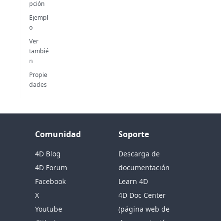
pción
Ejempl
o
Ver
tambié
n
Propie
dades
Comunidad
Soporte
4D Blog
Descarga de
4D Forum
documentación
Facebook
Learn 4D
X
4D Doc Center
Youtube
(página web de