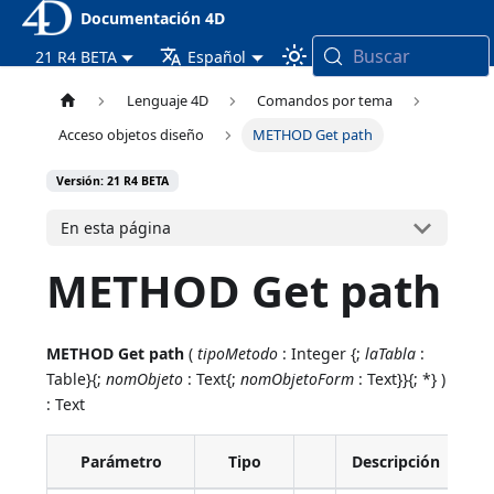
Documentación 4D
Buscar
21 R4 BETA
Español
Lenguaje 4D
Comandos por tema
Acceso objetos diseño
METHOD Get path
Versión: 21 R4 BETA
En esta página
METHOD Get path
METHOD Get path
(
tipoMetodo
: Integer {;
laTabla
:
Table}{;
nomObjeto
: Text{;
nomObjetoForm
: Text}}{; *} )
: Text
Parámetro
Tipo
Descripción