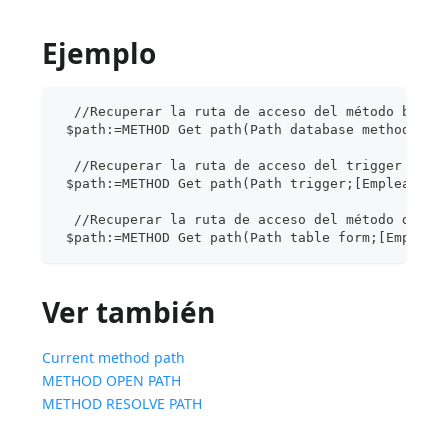
Ejemplo
  //Recuperar la ruta de acceso del método base 
 $path:=METHOD Get path(Path database method;"on
  //Recuperar la ruta de acceso del trigger de l
 $path:=METHOD Get path(Path trigger;[Empleados]
  //Recuperar la ruta de acceso del método del o
 $path:=METHOD Get path(Path table form;[Emplead
Ver también
Current method path
METHOD OPEN PATH
METHOD RESOLVE PATH