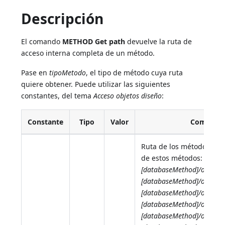
Descripción
El comando
METHOD Get path
devuelve la ruta de
acceso interna completa de un método.
Pase en
tipoMetodo
, el tipo de método cuya ruta
quiere obtener. Puede utilizar las siguientes
constantes, del tema
Acceso objetos diseño
:
Constante
Tipo
Valor
Comentar
Ruta de los métodos base
de estos métodos:
[databaseMethod]/onStar
[databaseMethod]/onExit
[databaseMethod]/onDrop
[databaseMethod]/onBack
[databaseMethod]/onBac