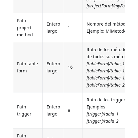
[projectForm]/myForm/bu
Path
Entero
Nombre del método.
project
1
largo
Ejemplo: MiMetodoProye
method
Ruta de los métodos form
de todos sus métodos ob
Path table
Entero
[tableForm]/table_1/For
16
form
largo
[tableForm]/table_1/Form
[tableForm]/table_1/Form1
[tableForm]/table_2/Form1
Ruta de los triggers de l
Path
Entero
Ejemplos:
8
trigger
largo
[trigger]/tabla_1
[trigger]/tabla_2
Path