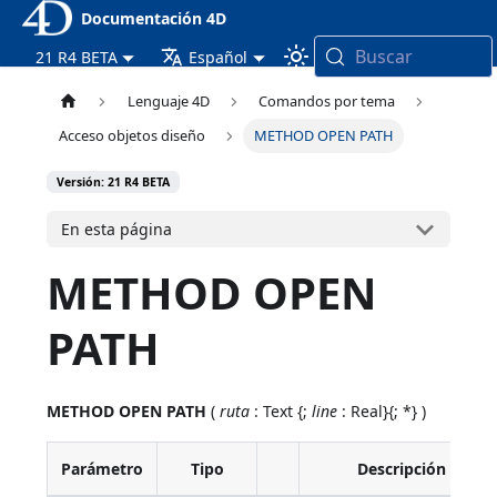
Documentación 4D
Buscar
21 R4 BETA
Español
Lenguaje 4D
Comandos por tema
Acceso objetos diseño
METHOD OPEN PATH
Versión: 21 R4 BETA
En esta página
METHOD OPEN
PATH
METHOD OPEN PATH
(
ruta
: Text {;
line
: Real}{; *} )
Parámetro
Tipo
Descripción