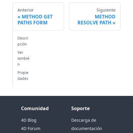
Anterior
Siguiente
METHOD GET
METHOD
PATHS FORM
RESOLVE PATH
Descri
pción
Ver
tambié
n
Propie
dades
Comunidad
Soporte
4D Blog
Descarga de
4D Forum
documentación