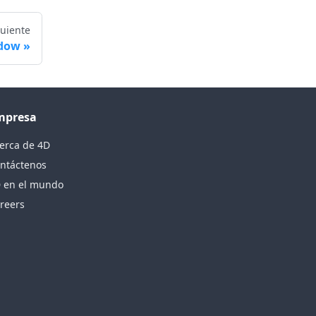
guiente
ndow
mpresa
erca de 4D
ntáctenos
 en el mundo
reers