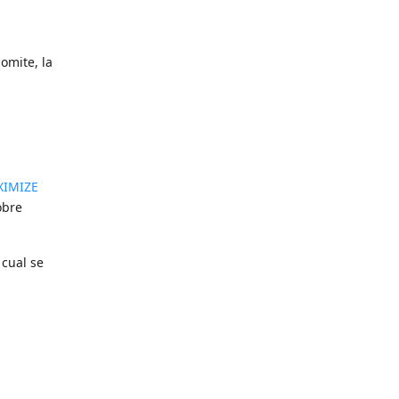
omite, la
XIMIZE
obre
 cual se