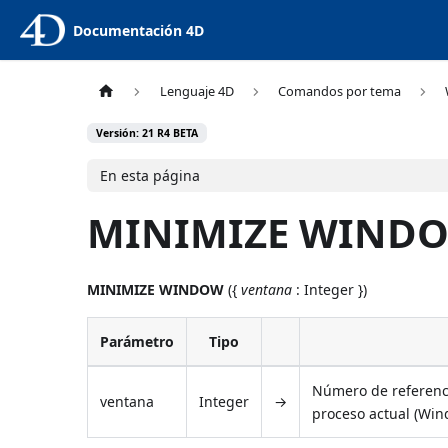
Documentación 4D
Lenguaje 4D
Comandos por tema
Versión: 21 R4 BETA
En esta página
MINIMIZE WIND
MINIMIZE WINDOW
({
ventana
: Integer })
Parámetro
Tipo
Número de referenci
ventana
Integer
→
proceso actual (Win