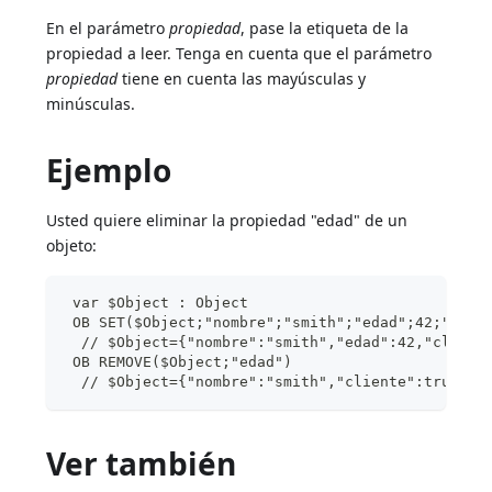
En el parámetro
propiedad
, pase la etiqueta de la
propiedad a leer. Tenga en cuenta que el parámetro
propiedad
tiene en cuenta las mayúsculas y
minúsculas.
Ejemplo
Usted quiere eliminar la propiedad "edad" de un
objeto:
 var $Object : Object
 OB SET($Object;"nombre";"smith";"edad";42;"clie
  // $Object={"nombre":"smith","edad":42,"client
 OB REMOVE($Object;"edad")
  // $Object={"nombre":"smith","cliente":true}
Ver también