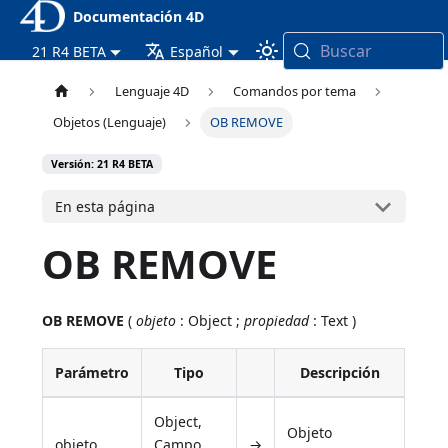
Documentación 4D
Buscar
21 R4 BETA
Español
Lenguaje 4D
Comandos por tema
Objetos (Lenguaje)
OB REMOVE
Versión: 21 R4 BETA
En esta página
OB REMOVE
OB REMOVE
(
objeto
: Object ;
propiedad
: Text )
Parámetro
Tipo
Descripción
Object,
Objeto
objeto
Campo
→