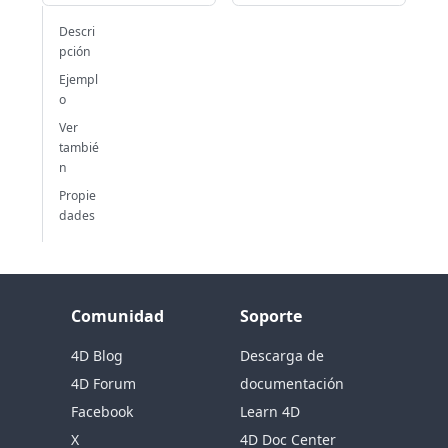
Descri
pción
Ejempl
o
Ver
tambié
n
Propie
dades
Comunidad
Soporte
4D Blog
Descarga de
4D Forum
documentación
Facebook
Learn 4D
X
4D Doc Center