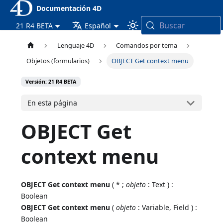
Documentación 4D
Buscar
21 R4 BETA
Español
Lenguaje 4D
Comandos por tema
Objetos (formularios)
OBJECT Get context menu
Versión: 21 R4 BETA
En esta página
OBJECT Get
context menu
OBJECT Get context menu
( * ;
objeto
: Text ) :
Boolean
OBJECT Get context menu
(
objeto
: Variable, Field ) :
Boolean