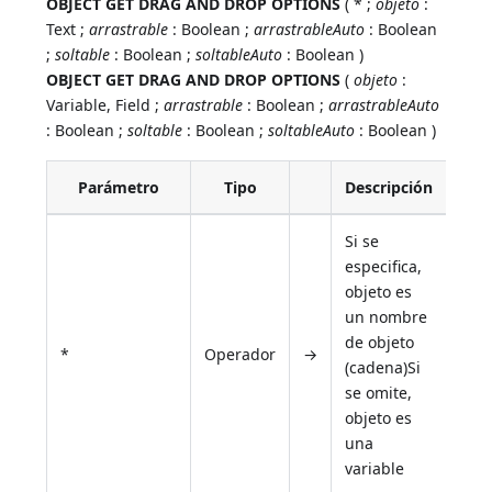
OBJECT GET DRAG AND DROP OPTIONS
( * ;
objeto
:
Text ;
arrastrable
: Boolean ;
arrastrableAuto
: Boolean
;
soltable
: Boolean ;
soltableAuto
: Boolean )
OBJECT GET DRAG AND DROP OPTIONS
(
objeto
:
Variable, Field ;
arrastrable
: Boolean ;
arrastrableAuto
: Boolean ;
soltable
: Boolean ;
soltableAuto
: Boolean )
Parámetro
Tipo
Descripción
Si se
especifica,
objeto es
un nombre
de objeto
*
Operador
→
(cadena)Si
se omite,
objeto es
una
variable