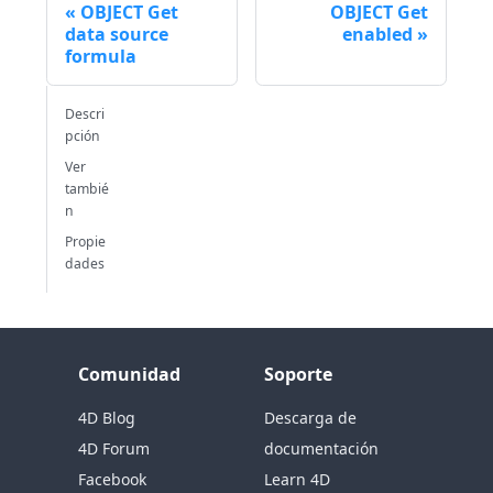
OBJECT Get
OBJECT Get
data source
enabled
formula
Descri
pción
Ver
tambié
n
Propie
dades
Comunidad
Soporte
4D Blog
Descarga de
4D Forum
documentación
Facebook
Learn 4D