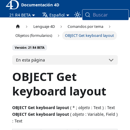
Documentación 4D
Buscar
21 R4 BETA
Español
Lenguaje 4D
Comandos por tema
Objetos (formularios)
OBJECT Get keyboard layout
Versión: 21 R4 BETA
En esta página
OBJECT Get
keyboard layout
OBJECT Get keyboard layout
( * ;
objeto
: Text ) : Text
OBJECT Get keyboard layout
(
objeto
: Variable, Field )
: Text