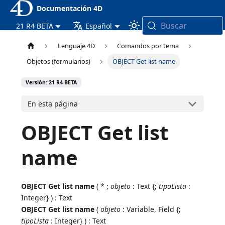
Documentación 4D
Buscar
21 R4 BETA
Español
Lenguaje 4D
Comandos por tema
Objetos (formularios)
OBJECT Get list name
Versión: 21 R4 BETA
En esta página
OBJECT Get list
name
OBJECT Get list name
( * ;
objeto
: Text {;
tipoLista
:
Integer} ) : Text
OBJECT Get list name
(
objeto
: Variable, Field {;
tipoLista
: Integer} ) : Text