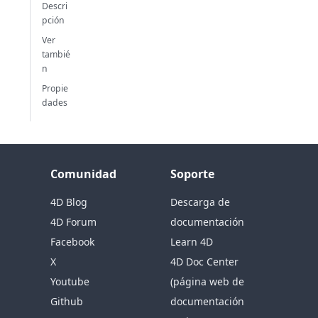
Descri
pción
Ver
tambié
n
Propie
dades
Comunidad
Soporte
4D Blog
Descarga de
4D Forum
documentación
Facebook
Learn 4D
X
4D Doc Center
Youtube
(página web de
Github
documentación