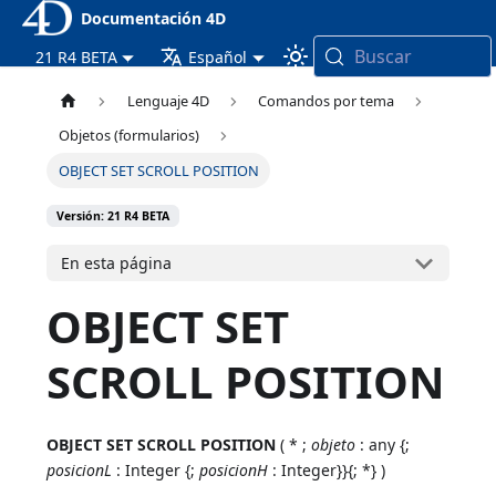
Documentación 4D
Buscar
21 R4 BETA
Español
Lenguaje 4D
Comandos por tema
Objetos (formularios)
OBJECT SET SCROLL POSITION
Versión: 21 R4 BETA
En esta página
OBJECT SET
SCROLL POSITION
OBJECT SET SCROLL POSITION
( * ;
objeto
: any {;
posicionL
: Integer {;
posicionH
: Integer}}{; *} )