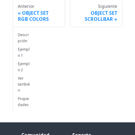
Anterior
Siguiente
OBJECT SET
OBJECT SET
RGB COLORS
SCROLLBAR
Descri
pción
Ejempl
o 1
Ejempl
o 2
Ver
tambié
n
Propie
dades