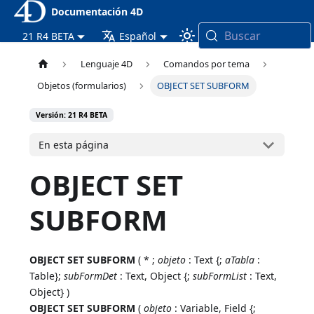
Documentación 4D
Buscar
21 R4 BETA
Español
Lenguaje 4D
Comandos por tema
Objetos (formularios)
OBJECT SET SUBFORM
Versión: 21 R4 BETA
En esta página
OBJECT SET
SUBFORM
OBJECT SET SUBFORM
( * ;
objeto
: Text {;
aTabla
:
Table};
subFormDet
: Text, Object {;
subFormList
: Text,
Object} )
OBJECT SET SUBFORM
(
objeto
: Variable, Field {;