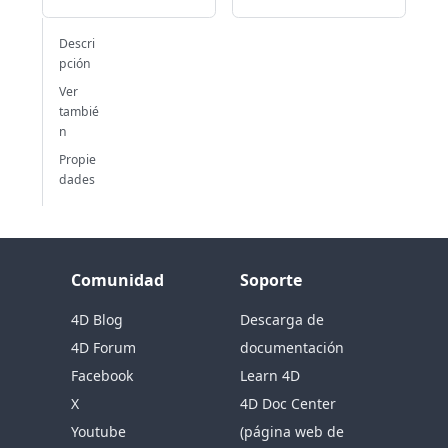
Descri
pción
Ver
tambié
n
Propie
dades
Comunidad
Soporte
4D Blog
Descarga de
4D Forum
documentación
Facebook
Learn 4D
X
4D Doc Center
Youtube
(página web de