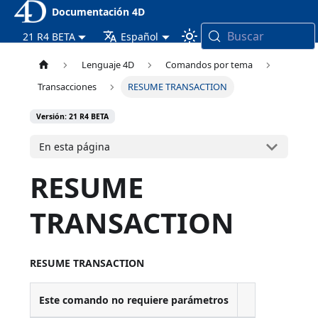
Documentación 4D
Buscar
21 R4 BETA
Español
Lenguaje 4D
Comandos por tema
Transacciones
RESUME TRANSACTION
Versión: 21 R4 BETA
En esta página
RESUME
TRANSACTION
RESUME TRANSACTION
Este comando no requiere parámetros