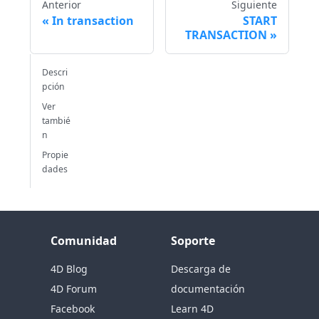
Anterior
Siguiente
In transaction
START
TRANSACTION
Descri
pción
Ver
tambié
n
Propie
dades
Comunidad
Soporte
4D Blog
Descarga de
4D Forum
documentación
Facebook
Learn 4D