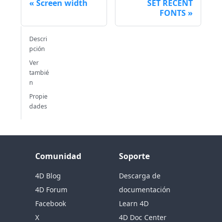
Screen width
SET RECENT
FONTS
Descri
pción
Ver
tambié
n
Propie
dades
Comunidad
Soporte
4D Blog
Descarga de
4D Forum
documentación
Facebook
Learn 4D
X
4D Doc Center