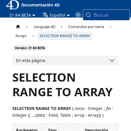
Documentación 4D
Buscar
21 R4 BETA
Español
Lenguaje 4D
Comandos por tema
Arrays
SELECTION RANGE TO ARRAY
Versión: 21 R4 BETA
En esta página
SELECTION
RANGE TO ARRAY
SELECTION RANGE TO ARRAY
(
inicio
: Integer ;
fin
:
Integer {; ...(
data
: Field, Table ;
array
: Array)} )
Parámetro
Tipo
Descripción