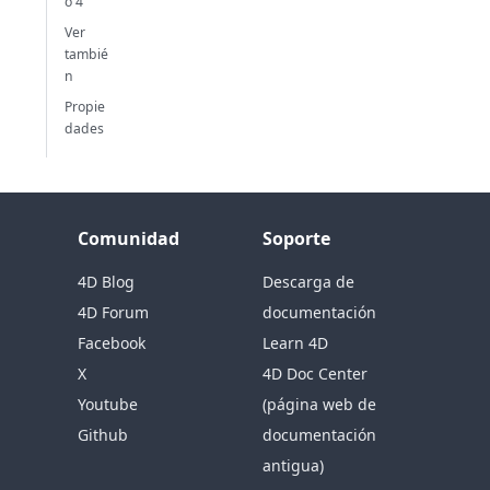
o 4
Ver
tambié
n
Propie
dades
Comunidad
Soporte
4D Blog
Descarga de
4D Forum
documentación
Facebook
Learn 4D
X
4D Doc Center
Youtube
(página web de
Github
documentación
antigua)