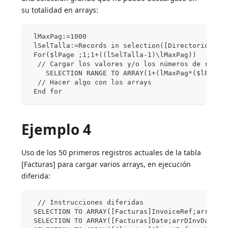
su totalidad en arrays:
 lMaxPag:=1000
 lSelTalla:=Records in selection([Directorio Tel
 For($lPage ;1;1+((lSelTalla-1)\lMaxPag))
  // Cargar los valores y/o los números de regis
    SELECTION RANGE TO ARRAY(1+(lMaxPag*($lPag-1
  // Hacer algo con los arrays
 End for
Ejemplo 4
Uso de los 50 primeros registros actuales de la tabla
[Facturas] para cargar varios arrays, en ejecución
diferida:
  // Instrucciones diferidas
 SELECTION TO ARRAY([Facturas]InvoiceRef;arrLInv
 SELECTION TO ARRAY([Facturas]Date;arrDInvDate;*