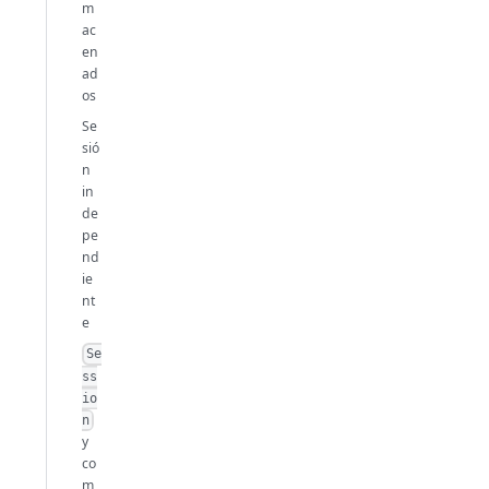
m
ac
en
ad
os
Se
sió
n
in
de
pe
nd
ie
nt
e
Se
ss
io
n
y
co
m