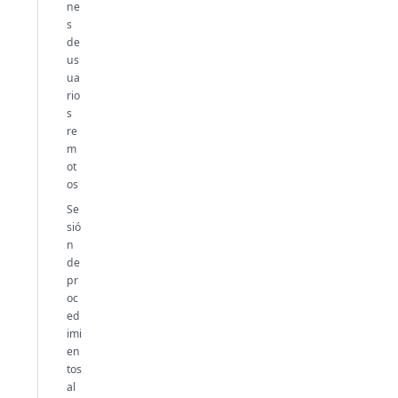
ne
s
de
us
ua
rio
s
re
m
ot
os
Se
sió
n
de
pr
oc
ed
imi
en
tos
al