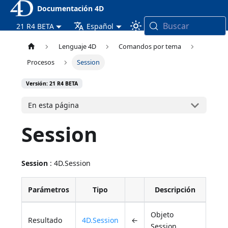
Documentación 4D
Buscar
21 R4 BETA
Español
Lenguaje 4D
Comandos por tema
Procesos
Session
Versión: 21 R4 BETA
En esta página
Session
Session
: 4D.Session
Parámetros
Tipo
Descripción
Objeto
Resultado
4D.Session
←
Session