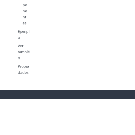
po
ne
nt
es
Ejempl
o
Ver
tambié
n
Propie
dades
Comunidad
Soporte
4D Blog
Descarga de
4D Forum
documentación
Facebook
Learn 4D