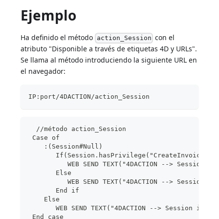
Ejemplo
Ha definido el método
con el
action_Session
atributo "Disponible a través de etiquetas 4D y URLs".
Se llama al método introduciendo la siguiente URL en
el navegador:
IP:port/4DACTION/action_Session
  //método action_Session
 Case of
    :(Session#Null)
       If(Session.hasPrivilege("CreateInvoices")
          WEB SEND TEXT("4DACTION --> Session is
       Else
          WEB SEND TEXT("4DACTION --> Session is
       End if
    Else
       WEB SEND TEXT("4DACTION --> Session is nu
 End case