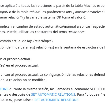
 se aplicará a todas las relaciones a partir de la tabla Muchos espe
ampoN
o de la tabla
tablaN
, los parámetros
uno
y
muchos
devuelven 
iene relación”) y la variable sistema OK toma el valor 0.
e indican el cambio de estado automático/manual a aplicar respect
hos. Puede utilizar las constantes del tema “
Relaciones
”:
stado actual de la(s) relación(es).
ción definida para la(s) relación(es) en la ventana de estructura de 
en el proceso actual.
(es) en el proceso actual.
lican al proceso actual. La configuración de las relaciones defini
de la relación no se modifica.
TIONS
durante la misma sesión, las llamadas al comando SET FIEL
 antes o después de
SET AUTOMATIC RELATIONS
. Para "bloquear" 
ELATION, pase False a
SET AUTOMATIC RELATIONS
.