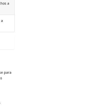
chos a
 a
se para
as
s