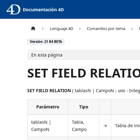
Documentación 4D
Lenguaje 4D
Comandos por tema
Versión: 21 R4 BETA
En esta página
SET FIELD RELATI
SET FIELD RELATION
( tablasN | CampoN ;
uno
: Inte
Parámetro
Tipo
tablasN |
Tabla,
→
Tabla de ini
CampoN
Campo