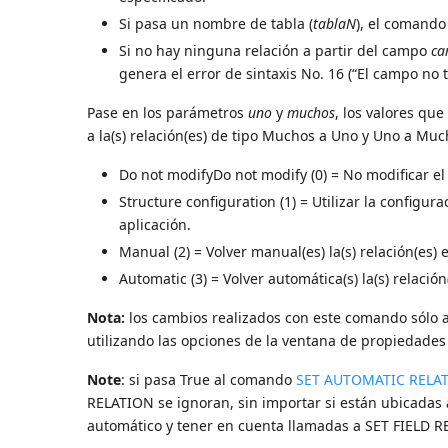
Si pasa un nombre de tabla (
tablaN
), el comando
Si no hay ninguna relación a partir del campo
c
genera el error de sintaxis No. 16 (“El campo no t
Pase en los parámetros
uno
y
muchos
, los valores qu
a la(s) relación(es) de tipo Muchos a Uno y Uno a Muc
Do not modifyDo not modify (0) = No modificar el e
Structure configuration (1) = Utilizar la configura
aplicación.
Manual (2) = Volver manual(es) la(s) relación(es) 
Automatic (3) = Volver automática(s) la(s) relación
Nota:
los cambios realizados con este comando sólo ap
utilizando las opciones de la ventana de propiedades 
Note
: si pasa True al comando
SET AUTOMATIC RELA
RELATION se ignoran, sin importar si están ubicadas
automático y tener en cuenta llamadas a SET FIELD R