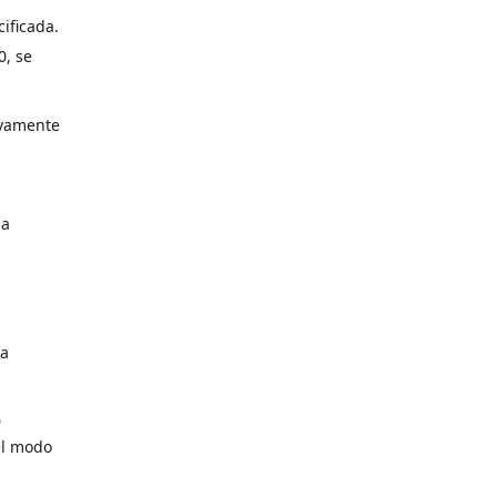
cificada.
0, se
ivamente
la
da
D
el modo