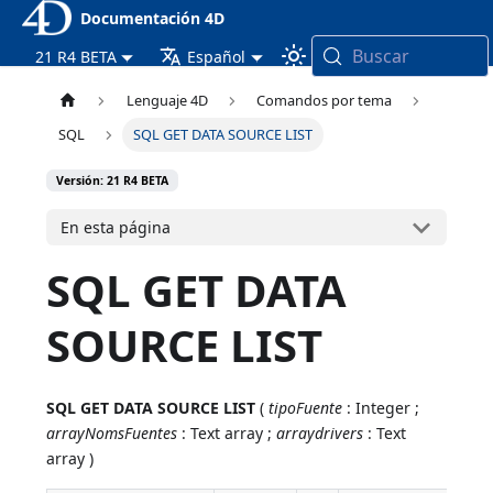
Documentación 4D
Buscar
21 R4 BETA
Español
Lenguaje 4D
Comandos por tema
SQL
SQL GET DATA SOURCE LIST
Versión: 21 R4 BETA
En esta página
SQL GET DATA
SOURCE LIST
SQL GET DATA SOURCE LIST
(
tipoFuente
: Integer ;
arrayNomsFuentes
: Text array ;
arraydrivers
: Text
array )