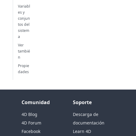
Variabl
es y
conjun
tos del
sistem
a
Ver
tambié
n
Propie
dades
Comunidad
Soporte
4D Blog
Descarga de
4D Forum
documentación
Facebook
Learn 4D