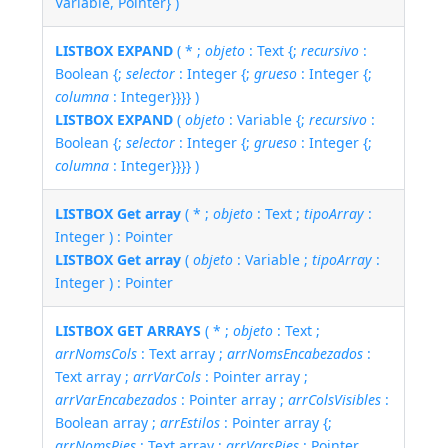
Variable, Pointer} )
LISTBOX EXPAND
( * ;
objeto
: Text {;
recursivo
:
Boolean {;
selector
: Integer {;
grueso
: Integer {;
columna
: Integer}}}} )
LISTBOX EXPAND
(
objeto
: Variable {;
recursivo
:
Boolean {;
selector
: Integer {;
grueso
: Integer {;
columna
: Integer}}}} )
LISTBOX Get array
( * ;
objeto
: Text ;
tipoArray
:
Integer ) : Pointer
LISTBOX Get array
(
objeto
: Variable ;
tipoArray
:
Integer ) : Pointer
LISTBOX GET ARRAYS
( * ;
objeto
: Text ;
arrNomsCols
: Text array ;
arrNomsEncabezados
:
Text array ;
arrVarCols
: Pointer array ;
arrVarEncabezados
: Pointer array ;
arrColsVisibles
:
Boolean array ;
arrEstilos
: Pointer array {;
arrNomsPies
: Text array ;
arrVarsPies
: Pointer