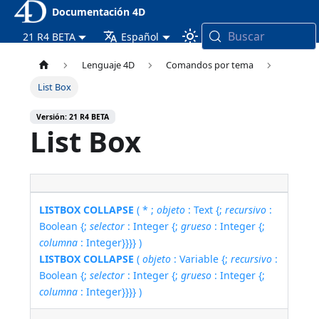
Documentación 4D
Buscar
21 R4 BETA
Español
Lenguaje 4D
Comandos por tema
List Box
Versión: 21 R4 BETA
List Box
LISTBOX COLLAPSE
( * ;
objeto
: Text {;
recursivo
:
Boolean {;
selector
: Integer {;
grueso
: Integer {;
columna
: Integer}}}} )
LISTBOX COLLAPSE
(
objeto
: Variable {;
recursivo
:
Boolean {;
selector
: Integer {;
grueso
: Integer {;
columna
: Integer}}}} )