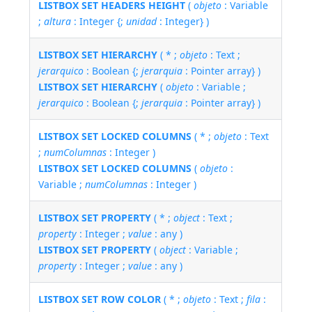
LISTBOX SET HEADERS HEIGHT
(
objeto
: Variable
;
altura
: Integer {;
unidad
: Integer} )
LISTBOX SET HIERARCHY
( * ;
objeto
: Text ;
jerarquico
: Boolean {;
jerarquia
: Pointer array} )
LISTBOX SET HIERARCHY
(
objeto
: Variable ;
jerarquico
: Boolean {;
jerarquia
: Pointer array} )
LISTBOX SET LOCKED COLUMNS
( * ;
objeto
: Text
;
numColumnas
: Integer )
LISTBOX SET LOCKED COLUMNS
(
objeto
:
Variable ;
numColumnas
: Integer )
LISTBOX SET PROPERTY
( * ;
object
: Text ;
property
: Integer ;
value
: any )
LISTBOX SET PROPERTY
(
object
: Variable ;
property
: Integer ;
value
: any )
LISTBOX SET ROW COLOR
( * ;
objeto
: Text ;
fila
: