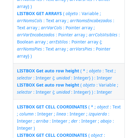
array} )
LISTBOX GET ARRAYS
(
objeto
: Variable ;
arrNomsCols
: Text array ;
arrNomsEncabezados
:
Text array ;
arrVarCols
: Pointer array ;
arrVarEncabezados
: Pointer array ;
arrColsVisibles
:
Boolean array ;
arrEstilos
: Pointer array {;
arrNomsPies
: Text array ;
arrVarsPies
: Pointer
array} )
LISTBOX Get auto row height
( * ;
objeto
: Text ;
selector
: Integer {;
unidad
: Integer} ) : Integer
LISTBOX Get auto row height
(
objeto
: Variable ;
selector
: Integer {;
unidad
: Integer} ) : Integer
LISTBOX GET CELL COORDINATES
( * ;
object
: Text
;
column
: Integer ;
linea
: Integer ;
izquierda
:
Integer ;
arriba
: Integer ;
der
: Integer ;
abajo
:
Integer )
LISTBOX GET CELL COORDINATES
(
object
: