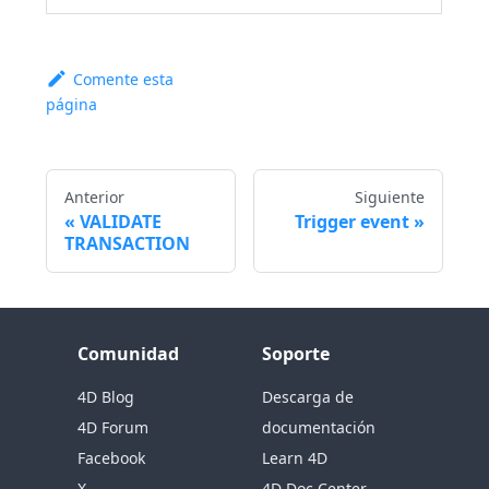
Comente esta
página
Anterior
Siguiente
VALIDATE
Trigger event
TRANSACTION
Comunidad
Soporte
4D Blog
Descarga de
4D Forum
documentación
Facebook
Learn 4D
X
4D Doc Center