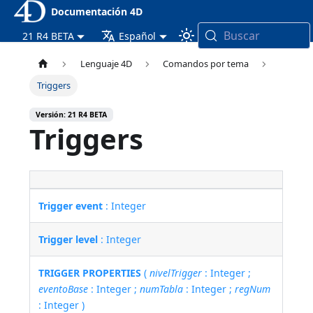
Documentación 4D
Buscar
21 R4 BETA
Español
Lenguaje 4D
Comandos por tema
Triggers
Versión: 21 R4 BETA
Triggers
Trigger event
: Integer
Trigger level
: Integer
TRIGGER PROPERTIES
(
nivelTrigger
: Integer ;
eventoBase
: Integer ;
numTabla
: Integer ;
regNum
: Integer )