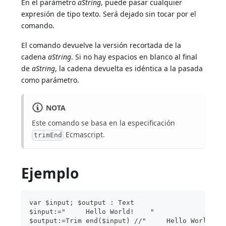
En el parámetro
aString
, puede pasar cualquier
expresión de tipo texto. Será dejado sin tocar por el
comando.
El comando devuelve la versión recortada de la
cadena
aString
. Si no hay espacios en blanco al final
de
aString
, la cadena devuelta es idéntica a la pasada
como parámetro.
NOTA
Este comando se basa en la especificación
Ecmascript
.
trimEnd
Ejemplo
var $input; $output : Text
$input:="     Hello World!    "
$output:=Trim end($input) //"     Hello World!"