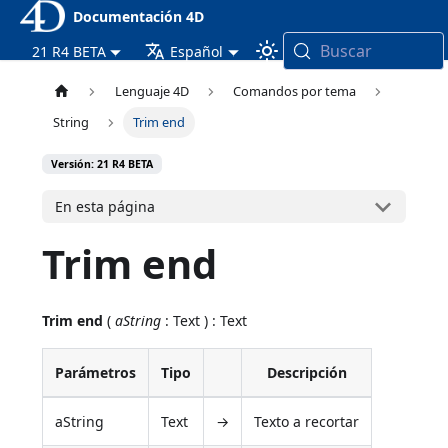
Documentación 4D
Buscar
21 R4 BETA
Español
Lenguaje 4D
Comandos por tema
String
Trim end
Versión: 21 R4 BETA
En esta página
Trim end
Trim end
(
aString
: Text ) : Text
Parámetros
Tipo
Descripción
aString
Text
→
Texto a recortar