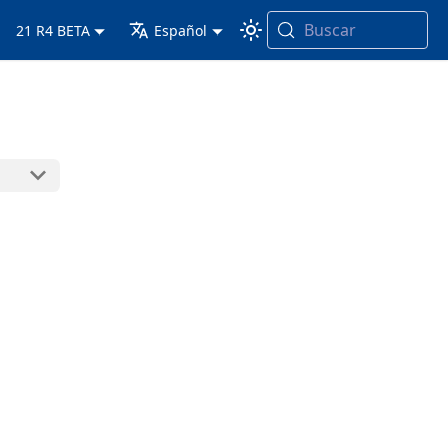
Buscar
21 R4 BETA
Español