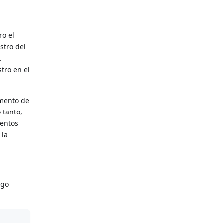
ro el
stro del
.
stro en el
omento de
 tanto,
ventos
 la
ego