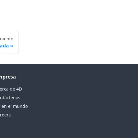
guiente
rada
mpresa
erca de 4D
ntáctenos
 en el mundo
reers