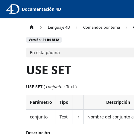
Documentación 4D
Lenguaje 4D
Comandos por tema
Versión: 21 R4 BETA
En esta página
USE SET
USE SET
(
conjunto
: Text )
Parámetro
Tipo
Descripción
conjunto
Text
→
Nombre del conjunto a 
Descripción