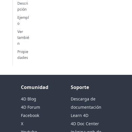
Descri
pción
Ejempl
o
Ver
tambié
n
Propie
dades
Comunidad
Soporte
4D Blog
Descarga de
4D Forum
documentación
Facebook
Learn 4D
X
4D Doc Center
Youtube
(página web de