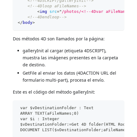
<!--4DSCRIPT/galleryInit-->
<!--4Dloop aFileNames-->
<
img
src
=
"
/photos/<!--4Dvar aFileNames{a
<!--4Dendloop-->
</
body
>
Dos métodos 4D son llamados por la página:
galleryInit al cargar (etiqueta 4DSCRIPT),
muestra las imágenes presentes en la carpeta
de destino.
GetFile al enviar los datos (4DACTION URL del
formulario multi-part), procesa el envío.
Este es el código del método galleryInit:
 var $vDestinationFolder : Text
 ARRAY TEXT(aFileNames;0)
 var $i : Integer
 $vDestinationFolder:=Get 4D folder(HTML Root fo
 DOCUMENT LIST($vDestinationFolder;aFileNames)