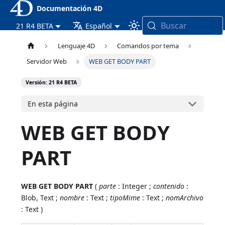
Documentación 4D
Buscar
21 R4 BETA
Español
Lenguaje 4D
Comandos por tema
Servidor Web
WEB GET BODY PART
Versión: 21 R4 BETA
En esta página
WEB GET BODY
PART
WEB GET BODY PART
(
parte
: Integer ;
contenido
:
Blob, Text ;
nombre
: Text ;
tipoMime
: Text ;
nomArchivo
: Text )