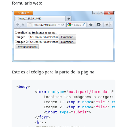
formulario web:
Este es el código para la parte de la página:
<
body
>
<
form
enctype
=
"
multipart/form-data
"
acti
            Localice las imágenes a cargar: 
<
br
>
            Imagen 1: 
<
input
name
=
"
file1
"
type
=
"
            Imagen 2: 
<
input
name
=
"
file2
"
type
=
"
<
input
type
=
"
submit
"
>
</
form
>
<
hr
/>