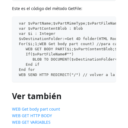
Este es el código del método GetFile:
 var $vPartName;$vPartMimeType;$vPartFileName;$v
 var $vPartContentBlob : Blob
 var $i : Integer
 $vDestinationFolder:=Get 4D folder(HTML Root fo
 For($i;1;WEB Get body part count) //para cada p
    WEB GET BODY PART($i;$vPartContentBlob;$vPar
    If($vPartFileName#"")
       BLOB TO DOCUMENT($vDestinationFolder+$vPa
    End if
 End for
 WEB SEND HTTP REDIRECT("/") // volver a la pági
Ver también
WEB Get body part count
WEB GET HTTP BODY
WEB GET VARIABLES