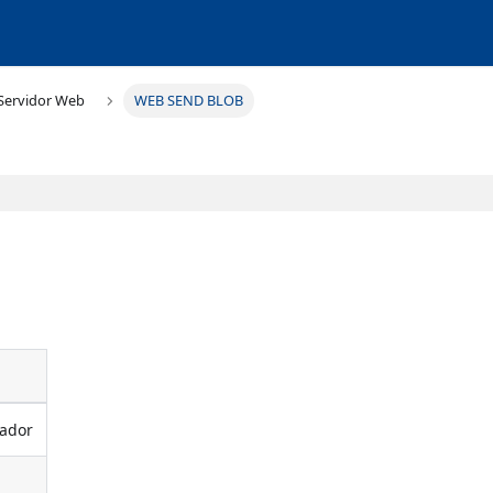
Servidor Web
WEB SEND BLOB
gador
B