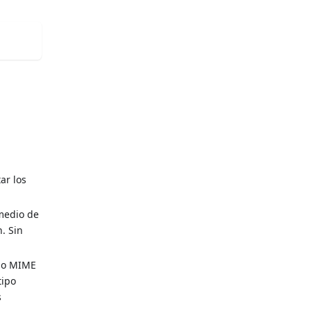
ar los
rmedio de
. Sin
ipo MIME
tipo
s