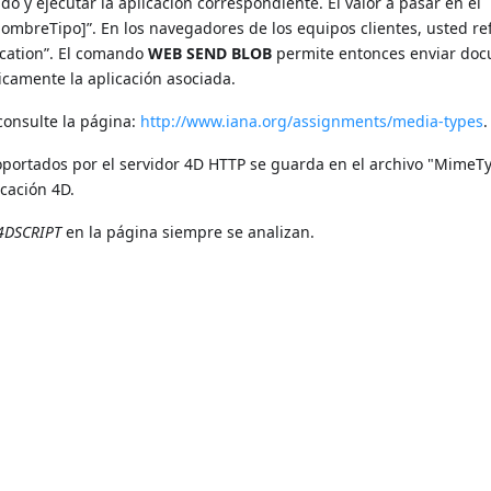
do y ejecutar la aplicación correspondiente. El valor a pasar en el
[NombreTipo]”. En los navegadores de los equipos clientes, usted re
lication”. El comando
WEB SEND BLOB
permite entonces enviar do
ticamente la aplicación asociada.
consulte la página:
http://www.iana.org/assignments/media-types
.
soportados por el servidor 4D HTTP se guarda en el archivo "MimeT
icación 4D.
4DSCRIPT
en la página siempre se analizan.