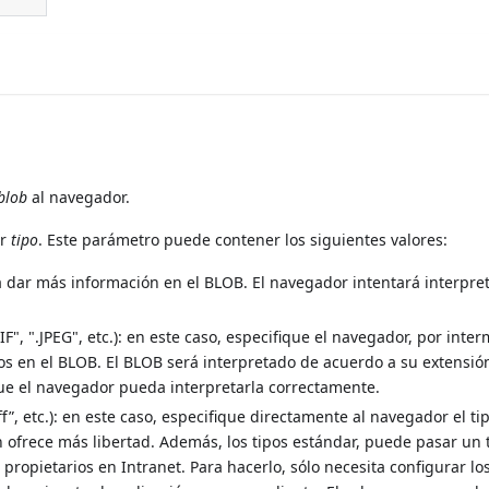
blob
al navegador.
or
tipo
. Este parámetro puede contener los siguientes valores:
ta dar más información en el BLOB. El navegador intentará interpret
IF", ".JPEG", etc.): en este caso, especifique el navegador, por inte
os en el BLOB. El BLOB será interpretado de acuerdo a su extensión
ue el navegador pueda interpretarla correctamente.
ff”, etc.): en este caso, especifique directamente al navegador el t
n ofrece más libertad. Además, los tipos estándar, puede pasar un 
opietarios en Intranet. Para hacerlo, sólo necesita configurar lo