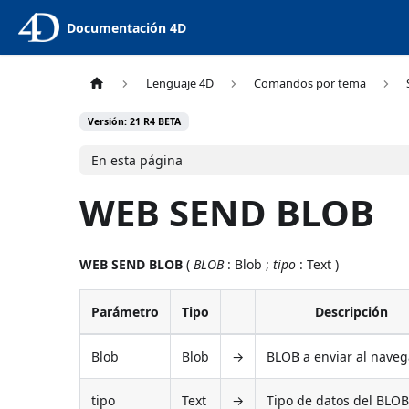
Documentación 4D
Lenguaje 4D
Comandos por tema
Versión: 21 R4 BETA
En esta página
WEB SEND BLOB
WEB SEND BLOB
(
BLOB
: Blob ;
tipo
: Text )
Parámetro
Tipo
Descripción
Blob
Blob
→
BLOB a enviar al nave
tipo
Text
→
Tipo de datos del BLO