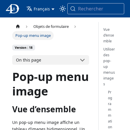
Rechercher
18
4D Documentation
Français
Objets de formulaire
Vue
d’ense
Pop-up menu image
mble
Version : 18
Utiliser
des
On this page
pop-
up
Pop-up menu
menus
image
s
image
Pr
og
ra
Vue d’ensemble
m
m
ati
Un pop-up menu image affiche un
on
tableau d’images bidimensionnel. Un