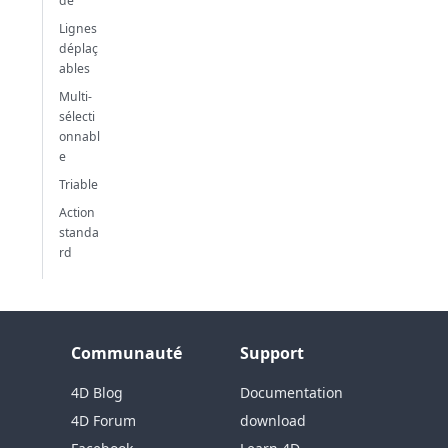
de
Lignes
déplaç
ables
Multi-
sélecti
onnabl
e
Triable
Action
standa
rd
Communauté
Support
4D Blog
Documentation
4D Forum
download