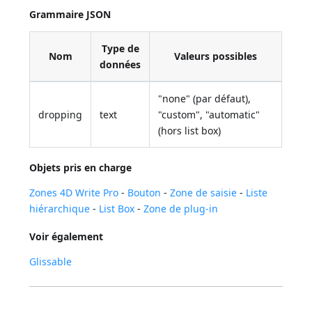
Grammaire JSON
Type de
Nom
Valeurs possibles
données
"none" (par défaut),
dropping
text
"custom", "automatic"
(hors list box)
Objets pris en charge
Zones 4D Write Pro
-
Bouton
-
Zone de saisie
-
Liste
hiérarchique
-
List Box
-
Zone de plug-in
Voir également
Glissable