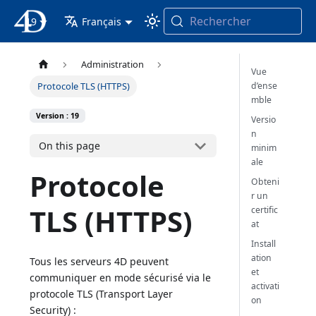
Rechercher
19
4D Documentation
Français
Administration
Vue
d’ense
Protocole TLS (HTTPS)
mble
Version : 19
Versio
n
On this page
minim
ale
Protocole
Obteni
r un
TLS (HTTPS)
certific
at
Install
ation
Tous les serveurs 4D peuvent
et
communiquer en mode sécurisé via le
activati
protocole TLS (Transport Layer
on
Security) :