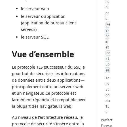
fic
hi
le serveur web
er
le serveur d'application
s
(application de bureau client-
ke
serveur)
y.
pe
le serveur SQL
m
et
Vue d’ensemble
ce
rt
.p
Le protocole TLS (successeur du SSL) a
em
pour but de sécuriser les informations
Ac
de données entre deux applications—
tiv
principalement entre un serveur web
ati
et un navigateur. Ce protocole est
on
largement répandu et compatible avec
du
la plupart des navigateurs web.
TL
S
Au niveau de l'architecture réseau, le
Perfect
protocole de sécurité s'insère entre la
Forwar