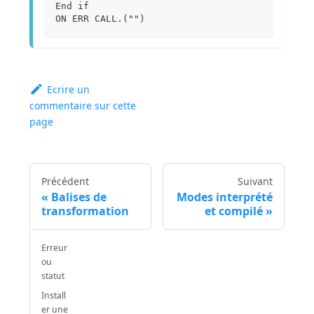
End if
ON ERR CALL.("")
Ecrire un
commentaire sur cette
page
Précédent
Suivant
Balises de
Modes interprété
transformation
et compilé
Erreur
ou
statut
Install
er une