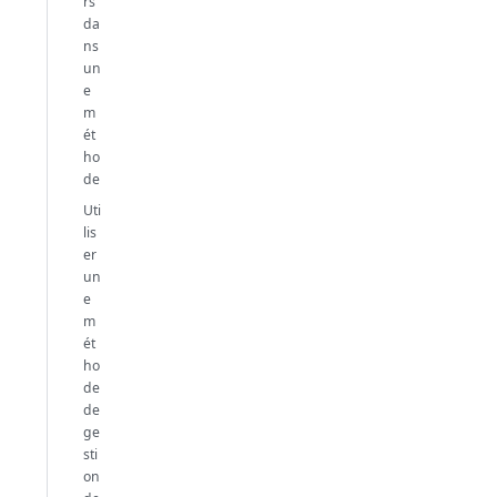
rs
da
ns
un
e
m
ét
ho
de
Uti
lis
er
un
e
m
ét
ho
de
de
ge
sti
on