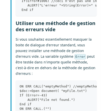
 If(Error#1006) //ceci n'est pas une interrupt
    ALERT("L'erreur "+String(Error)+" s'est pr
 End if
Utiliser une méthode de gestion
des erreurs vide
Si vous souhaitez essentiellement masquer la
boite de dialogue d'erreur standard, vous
pouvez installer une méthode de gestion
d'erreurs vide. La variable système
peut
Error
être testée dans n'importe quelle méthode,
c'est-à-dire en dehors de la méthode de gestion
d'erreurs :
ON ERR CALL("emptyMethod") //emptyMethod exist
$doc:=Open document( "myFile.txt")
If (Error=-43)
    ALERT("File not found.")
End if
ON ERR CALL.("")