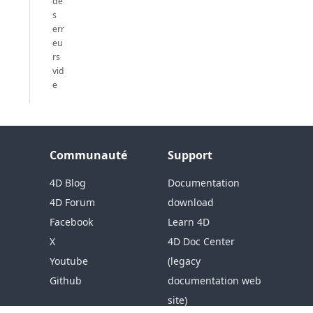
de
s
err
eu
rs
vid
e
Communauté
Support
4D Blog
Documentation
4D Forum
download
Facebook
Learn 4D
X
4D Doc Center
Youtube
(legacy
Github
documentation web
site)