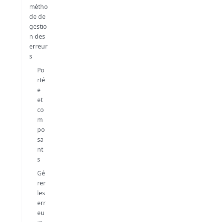
métho
de de
gestio
n des
erreur
s
Po
rté
e
et
co
m
po
sa
nt
s
Gé
rer
les
err
eu