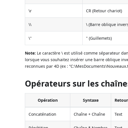
\r
CR (Retour chariot)
\\
\ (Barre oblique inver
\"
" (Guillemets)
Note:
Le caractère \ est utilisé comme séparateur da
lorsque vous souhaitez insérer une barre oblique in
reconnues par 4D (ex : “C:\MesDocuments\Nouveaux.tx
Opérateurs sur les chaîne
Opération
Syntaxe
Retou
Concaténation
Chaîne + Chaîne
Text
Répétition
Chaîne * Nombre
Text