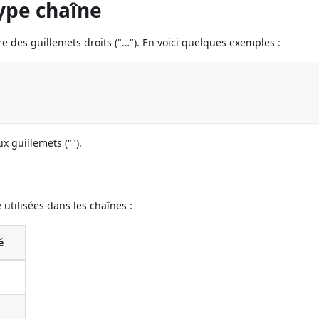
type chaîne
re des guillemets droits ("…"). En voici quelques exemples :
x guillemets ("").
tilisées dans les chaînes :
é