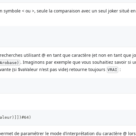
 symbole < ou >, seule la comparaison avec un seul joker situé en 
echerches utilisant @ en tant que caractère (et non en tant que jo
. Imaginons par exemple que vous souhaitiez savoir si u
Arobase)
vante (si $vaValeur n'est pas vide) retourne toujours
:
VRAI
aleur)]])#64)  
rmet de paramétrer le mode d’interprétation du caractère @ lor