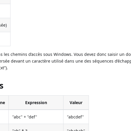
sée)
ns les chemins d’accès sous Windows. Vous devez donc saisir un do
versée devant un caractère utilisé dans une des séquences d’écha
t”).
s
rne
Expression
Valeur
"abc" + "def"
"abcdef"
"ab" * 3
"ababab"