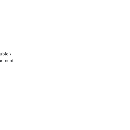
uble \
ppement