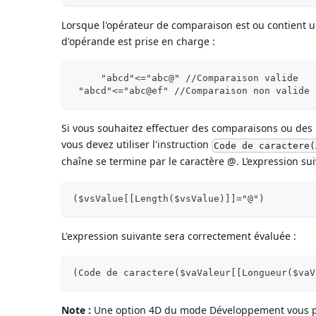
Lorsque l'opérateur de comparaison est ou contient un
d'opérande est prise en charge :
     "abcd"<="abc@" //Comparaison valide
 "abcd"<="abc@ef" //Comparaison non valide
Si vous souhaitez effectuer des comparaisons ou des r
vous devez utiliser l'instruction
Code de caractere(
chaîne se termine par le caractère @. L’expression sui
($vsValue[[Length($vsValue)]]="@")
L'expression suivante sera correctement évaluée :
(Code de caractere($vaValeur[[Longueur($vaV
Note :
Une option 4D du mode Développement vous pe