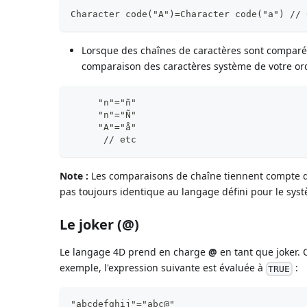
Character code("A")=Character code("a") // 
Lorsque des chaînes de caractères sont comparées
comparaison des caractères système de votre ord
     "n"="ñ"
     "n"="Ñ"
     "A"="å"
      // etc
Note :
Les comparaisons de chaîne tiennent compte d
pas toujours identique au langage défini pour le syst
Le joker (@)
Le langage 4D prend en charge
@
en tant que joker. 
exemple, l'expression suivante est évaluée à
:
TRUE
"abcdefghij"="abc@"