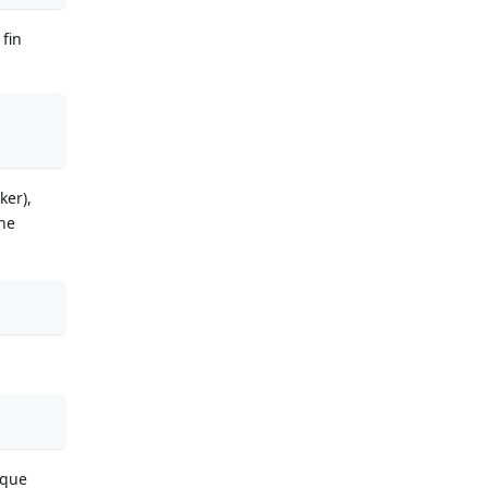
fin
ker),
ne
sque