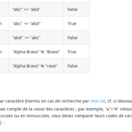
"abc" >= "abd"
False
n
"abc" <= "abd"
True
"abd" <= "abc"
False
n
"Alpha Bravo" % "Bravo"
True
"Alpha Bravo" % "ravo"
False
ar caractère (hormis en cas de recherche par
mot-clé
, cf. ci-dessou
pas compte de la casse des caractères ; par exemple, "a"="A" retou
juscules ou en minuscules, vous devez comparer leurs codes de car
:
X