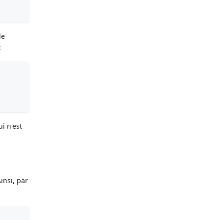
de
:
i n'est
insi, par