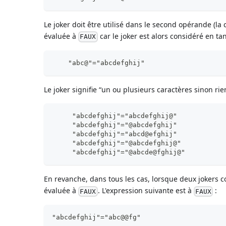
Le joker doit être utilisé dans le second opérande (la 
évaluée à
car le joker est alors considéré en ta
FAUX
    "abc@"="abcdefghij"
Le joker signifie “un ou plusieurs caractères sinon ri
     "abcdefghij"="abcdefghij@"
     "abcdefghij"="@abcdefghij"
     "abcdefghij"="abcd@efghij"
     "abcdefghij"="@abcdefghij@"
     "abcdefghij"="@abcde@fghij@"
En revanche, dans tous les cas, lorsque deux jokers c
évaluée à
. L'expression suivante est à
:
FAUX
FAUX
"abcdefghij"="abc@@fg"