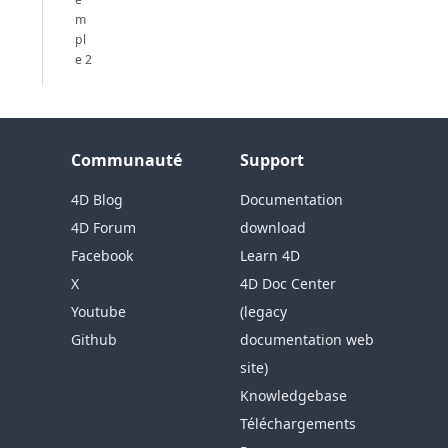
m
pl
e 2
Communauté
Support
4D Blog
Documentation
4D Forum
download
Facebook
Learn 4D
X
4D Doc Center
Youtube
(legacy
Github
documentation web
site)
Knowledgebase
Téléchargements