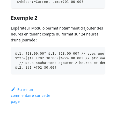
 $vhSoon:=Current time+?01:00:00?
Exemple 2
L'opérateur Modulo permet notamment d'ajouter des
heures en tenant compte du format sur 24 heures
d'une journée :
$t1:=?23:00:00? $t1:=?23:00:00? // avec une addi
$t2:=($t1 +?02:30:00?)%?24:00:00? // $t2 vaut ?0
  // Nous souhaitons ajouter 2 heures et demi
$t2:=$t1 +?02:30:00?
Ecrire un
commentaire sur cette
page