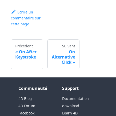
Ecrire un
commentaire sur
cette page
Précédent
Suivant
On After
On
Keystroke
Alternative
Click
Communauté
Support
4D Blog
Documentation
4D Forum
download
Facebook
Learn 4D