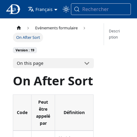
Rechercher
19
4D Documentation
Français
Evénements formulaire
Descri
ption
On After Sort
Version : 19
On this page
On After Sort
Peut
être
Code
Définition
appelé
par