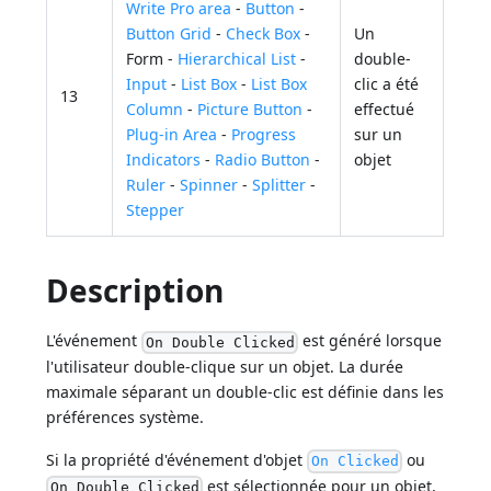
Write Pro area
-
Button
-
Button Grid
-
Check Box
-
Un
Form -
Hierarchical List
-
double-
Input
-
List Box
-
List Box
clic a été
13
Column
-
Picture Button
-
effectué
Plug-in Area
-
Progress
sur un
Indicators
-
Radio Button
-
objet
Ruler
-
Spinner
-
Splitter
-
Stepper
Description
L'événement
est généré lorsque
On Double Clicked
l'utilisateur double-clique sur un objet. La durée
maximale séparant un double-clic est définie dans les
préférences système.
Si la propriété d'événement d'objet
ou
On Clicked
est sélectionnée pour un objet,
On Double Clicked