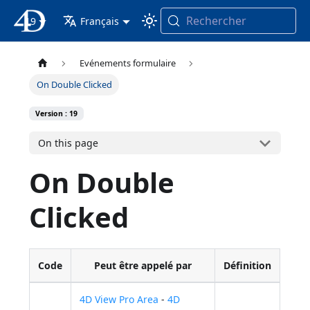
Rechercher
19
4D Documentation
Français
Evénements formulaire
On Double Clicked
Version : 19
On this page
On Double
Clicked
Code
Peut être appelé par
Définition
4D View Pro Area
-
4D