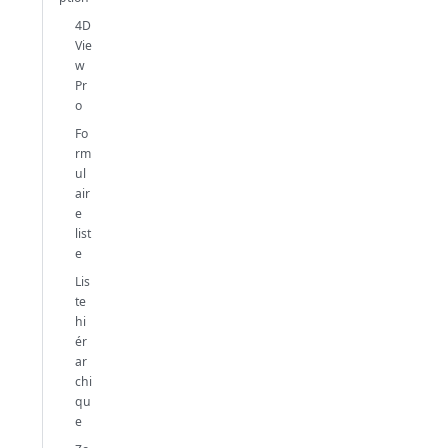
4D
Vie
w
Pr
o
Fo
rm
ul
air
e
list
e
Lis
te
hi
ér
ar
chi
qu
e