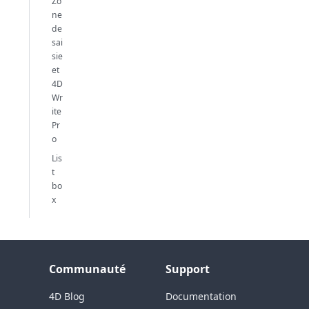
Zo
ne
de
sai
sie
et
4D
Wr
ite
Pr
o
Lis
t
bo
x
Communauté
Support
4D Blog
Documentation