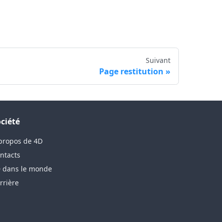
Suivant
Page restitution
ciété
propos de 4D
ntacts
 dans le monde
rrière