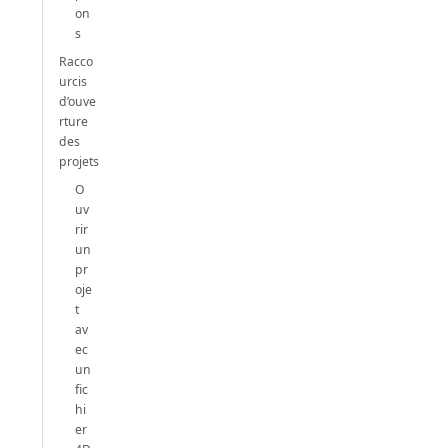
on
s
Racco
urcis
d’ouve
rture
des
projets
O
uv
rir
un
pr
oje
t
av
ec
un
fic
hi
er