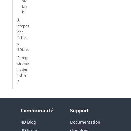
4D
Lin
k
À
propos
des
fichier
s
4DLink
Enregi
streme
nt des
fichier
s
Communauté
Support
4D Blog
Documentation
4D Forum
download