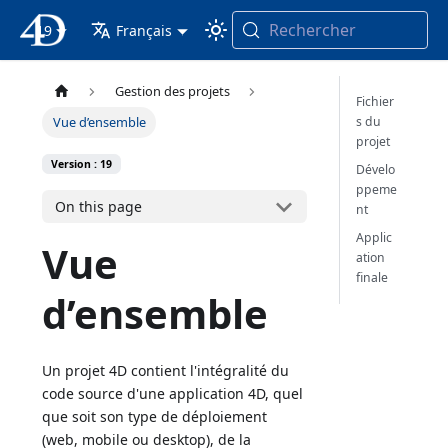
Rechercher
19
4D Documentation
Français
Gestion des projets
Fichier
s du
Vue d’ensemble
projet
Version : 19
Dévelo
ppeme
On this page
nt
Applic
Vue
ation
finale
d’ensemble
Un projet 4D contient l'intégralité du
code source d'une application 4D, quel
que soit son type de déploiement
(web, mobile ou desktop), de la