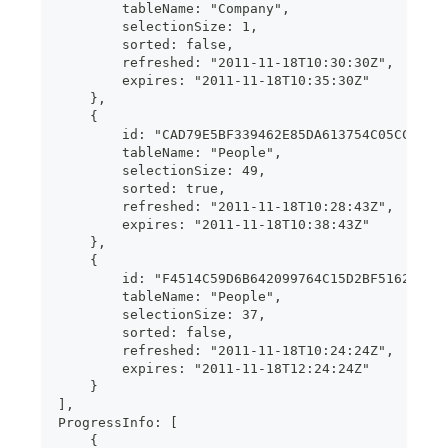
        tableName: "Company",
        selectionSize: 1,
        sorted: false,
        refreshed: "2011-11-18T10:30:30Z",
        expires: "2011-11-18T10:35:30Z"
    },
    {
        id: "CAD79E5BF339462E85DA613754C05CC0",
        tableName: "People",
        selectionSize: 49,
        sorted: true,
        refreshed: "2011-11-18T10:28:43Z",
        expires: "2011-11-18T10:38:43Z"
    },
    {
        id: "F4514C59D6B642099764C15D2BF51624",
        tableName: "People",
        selectionSize: 37,
        sorted: false,
        refreshed: "2011-11-18T10:24:24Z",
        expires: "2011-11-18T12:24:24Z"
    }
],
ProgressInfo: [
    {