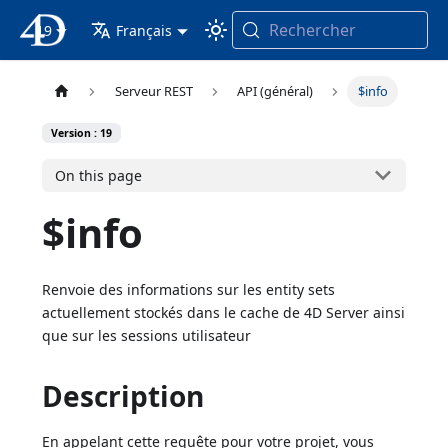
Rechercher
19
4D Documentation
Français
Serveur REST
API (général)
$info
Version : 19
On this page
$info
Renvoie des informations sur les entity sets
actuellement stockés dans le cache de 4D Server ainsi
que sur les sessions utilisateur
Description
En appelant cette requête pour votre projet, vous