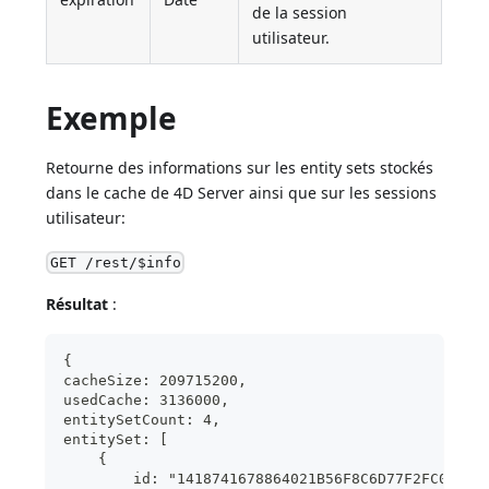
de la session
utilisateur.
Exemple
Retourne des informations sur les entity sets stockés
dans le cache de 4D Server ainsi que sur les sessions
utilisateur:
GET /rest/$info
Résultat
:
{
cacheSize: 209715200,
usedCache: 3136000,
entitySetCount: 4,
entitySet: [
    {
        id: "1418741678864021B56F8C6D77F2FC06",