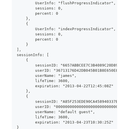
        UserInfo: "flushProgressIndicator",
        sessions: 0,
        percent: 0
    },
    {
        UserInfo: "indexProgressIndicator",
        sessions: 0,
        percent: 0
    }
],
sessionInfo: [ 
    {
        sessionID: "6657ABBCEE7C3B4089C20D899585
        userID: "36713176D42DB045B01B8E650E8FA9C
        userName: "james",
        lifeTime: 3600,
        expiration: "2013-04-22T12:45:08Z"
    },
    {
        sessionID: "A85F253EDE90CA458940337BE293
        userID: "0000000000000000000000000000000
        userName: "default guest",
        lifeTime: 3600,
        expiration: "2013-04-23T10:30:25Z"
}