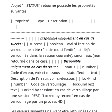
L'objet "__STATUS" retourné possède les propriétés
suivantes :
| Propriété | | Type | Description | | ------------ | | ----
--- | ------------------------------------------------------------------
------------------------------------------------------------------------
----------- | | | | |
Disponible uniquement en cas de
succès:
| | success | | boolean | vrai si l'action de
verrouillage a été réussie (ou si l'entité est déjà
verrouillée dans la session courante), sinon faux (non
retourné dans ce cas). | | | | |
Disponible
uniquement en cas d'erreur :
| | status | | number |
Code d'erreur, voir ci-dessous | | statusText | | text |
Description de l'erreur, voir ci-dessous | | lockKind |
| number | Code de verrouillage | | lockKindText | |
text | "Locked by session" en cas de verrouillage par
une session REST, "Locked by record" en cas de
verrouillage par un process 4D |
Les valeurs suivantes peuvent être retournées dans