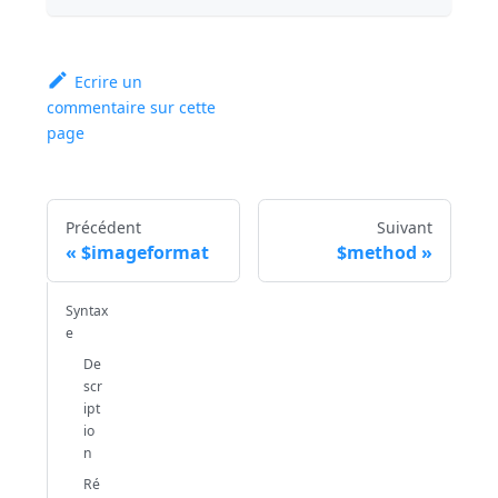
Ecrire un
commentaire sur cette
page
Précédent
Suivant
$imageformat
$method
Syntax
e
De
scr
ipt
io
n
Ré