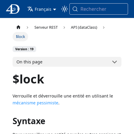
Rechercher
19
4D Documentation
Français
Serveur REST
API (dataClass)
$lock
Version : 19
On this page
$lock
Verrouille et déverrouille une entité en utilisant le
mécanisme pessimiste
.
Syntaxe