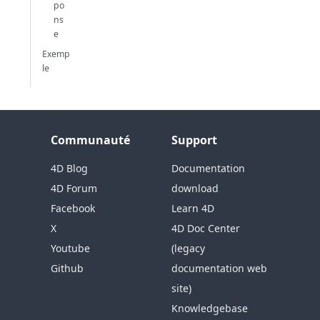
po
ns
e
Exemp
le
Communauté
Support
4D Blog
Documentation
4D Forum
download
Facebook
Learn 4D
X
4D Doc Center
Youtube
(legacy
Github
documentation web
site)
Knowledgebase