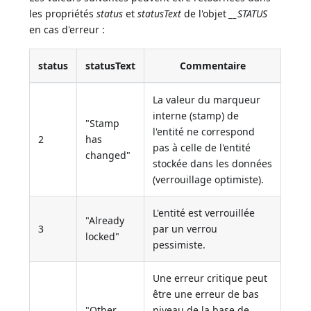
les propriétés
status
et
statusText
de l'objet
__STATUS
en cas d'erreur :
status
statusText
Commentaire
La valeur du marqueur
interne (stamp) de
"Stamp
l'entité ne correspond
2
has
pas à celle de l'entité
changed"
stockée dans les données
(verrouillage optimiste).
L'entité est verrouillée
"Already
3
par un verrou
locked"
pessimiste.
Une erreur critique peut
être une erreur de bas
"Other
niveau de la base de