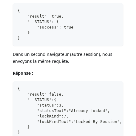
{
    "result": true,
    "__STATUS": {
        "success": true
    }
}
Dans un second navigateur (autre session), nous
envoyons la même requête.
Réponse :
{
    "result":false,
    "__STATUS":{
        "status":3,
        "statusText":"Already Locked",
        "lockKind":7,
        "lockKindText":"Locked By Session",
    }
}