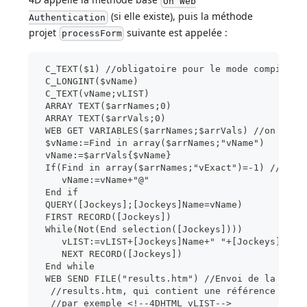
On Web
(si elle existe), puis la méthode
Authentication
projet
suivante est appelée :
processForm
 C_TEXT($1) //obligatoire pour le mode compilé
 C_LONGINT($vName)
 C_TEXT(vName;vLIST)
 ARRAY TEXT($arrNames;0)
 ARRAY TEXT($arrVals;0)
 WEB GET VARIABLES($arrNames;$arrVals) //on récu
 $vName:=Find in array($arrNames;"vName")
 vName:=$arrVals{$vName}
 If(Find in array($arrNames;"vExact")=-1) //Si l
    vName:=vName+"@"
 End if
 QUERY([Jockeys];[Jockeys]Name=vName)
 FIRST RECORD([Jockeys])
 While(Not(End selection([Jockeys])))
    vLIST:=vLIST+[Jockeys]Name+" "+[Jockeys]Tel+
    NEXT RECORD([Jockeys])
 End while
 WEB SEND FILE("results.htm") //Envoi de la list
  //results.htm, qui contient une référence à la
  //par exemple <!--4DHTML vLIST-->