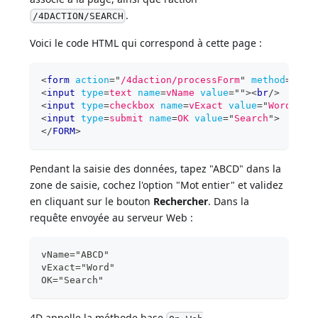
.
/4DACTION/SEARCH
Voici le code HTML qui correspond à cette page :
<
form
action
=
"
/4daction/processForm
"
method
=
POST
<
input
type
=
text
name
=
vName
value
=
"
"
>
<
br
/>
<
input
type
=
checkbox
name
=
vExact
value
=
"
Word
"
>
Wh
<
input
type
=
submit
name
=
OK
value
=
"
Search
"
>
</
FORM
>
Pendant la saisie des données, tapez "ABCD" dans la
zone de saisie, cochez l'option "Mot entier" et validez
en cliquant sur le bouton
Rechercher
. Dans la
requête envoyée au serveur Web :
vName="ABCD"
vExact="Word"
OK="Search"
4D appelle la méthode base