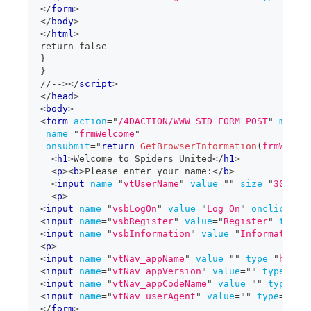
</
form
>
</
body
>
</
html
>
return false
}
}
//-->
</
script
>
</
head
>
<
body
>
<
form
action
=
"
/4DACTION/WWW_STD_FORM_POST
"
metho
name
=
"
frmWelcome
"
onsubmit
=
"
return
GetBrowserInformation
(
frmWelco
<
h1
>
Welcome to Spiders United
</
h1
>
<
p
>
<
b
>
Please enter your name:
</
b
>
<
input
name
=
"
vtUserName
"
value
=
"
"
size
=
"
30
"
ty
<
p
>
<
input
name
=
"
vsbLogOn
"
value
=
"
Log On
"
onclick
=
"
r
<
input
name
=
"
vsbRegister
"
value
=
"
Register
"
type
=
<
input
name
=
"
vsbInformation
"
value
=
"
Information
"
<
p
>
<
input
name
=
"
vtNav_appName
"
value
=
"
"
type
=
"
hidde
<
input
name
=
"
vtNav_appVersion
"
value
=
"
"
type
=
"
hi
<
input
name
=
"
vtNav_appCodeName
"
value
=
"
"
type
=
"
h
<
input
name
=
"
vtNav_userAgent
"
value
=
"
"
type
=
"
hid
</
form
>