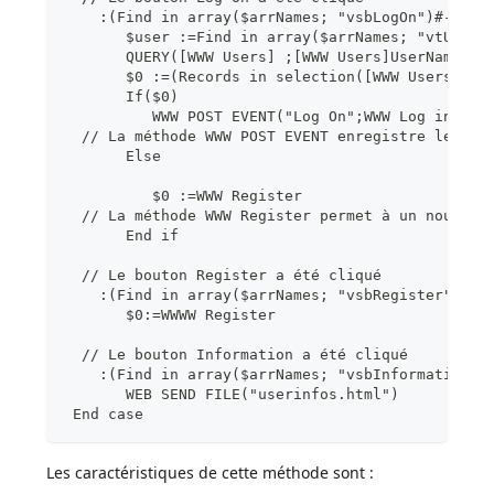
    :(Find in array($arrNames; "vsbLogOn")#-1)
       $user :=Find in array($arrNames; "vtUserN
       QUERY([WWW Users] ;[WWW Users]UserName=$a
       $0 :=(Records in selection([WWW Users])>0
       If($0)
          WWW POST EVENT("Log On";WWW Log inform
  // La méthode WWW POST EVENT enregistre les in
       Else
          $0 :=WWW Register
  // La méthode WWW Register permet à un nouvel 
       End if
  // Le bouton Register a été cliqué
    :(Find in array($arrNames; "vsbRegister")#-1
       $0:=WWWW Register
  // Le bouton Information a été cliqué
    :(Find in array($arrNames; "vsbInformation")
       WEB SEND FILE("userinfos.html")
 End case
Les caractéristiques de cette méthode sont :