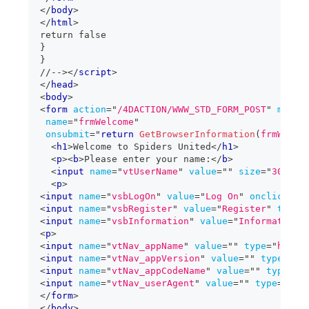
</
body
>
</
html
>
return false
}
}
//-->
</
script
>
</
head
>
<
body
>
<
form
action
=
"
/4DACTION/WWW_STD_FORM_POST
"
metho
name
=
"
frmWelcome
"
onsubmit
=
"
return
GetBrowserInformation
(
frmWelco
<
h1
>
Welcome to Spiders United
</
h1
>
<
p
>
<
b
>
Please enter your name:
</
b
>
<
input
name
=
"
vtUserName
"
value
=
"
"
size
=
"
30
"
ty
<
p
>
<
input
name
=
"
vsbLogOn
"
value
=
"
Log On
"
onclick
=
"
r
<
input
name
=
"
vsbRegister
"
value
=
"
Register
"
type
=
<
input
name
=
"
vsbInformation
"
value
=
"
Information
"
<
p
>
<
input
name
=
"
vtNav_appName
"
value
=
"
"
type
=
"
hidde
<
input
name
=
"
vtNav_appVersion
"
value
=
"
"
type
=
"
hi
<
input
name
=
"
vtNav_appCodeName
"
value
=
"
"
type
=
"
h
<
input
name
=
"
vtNav_userAgent
"
value
=
"
"
type
=
"
hid
</
form
>
</
body
>