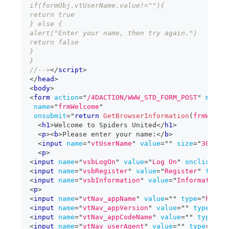
if(formObj.vtUserName.value!=""){
return true
} else {
alert("Enter your name, then try again.")
return false
}
}
//-->
</
script
>
</
head
>
<
body
>
<
form
action
=
"
/4DACTION/WWW_STD_FORM_POST
"
metho
name
=
"
frmWelcome
"
onsubmit
=
"
return
GetBrowserInformation
(
frmWelco
<
h1
>
Welcome to Spiders United
</
h1
>
<
p
>
<
b
>
Please enter your name:
</
b
>
<
input
name
=
"
vtUserName
"
value
=
"
"
size
=
"
30
"
ty
<
p
>
<
input
name
=
"
vsbLogOn
"
value
=
"
Log On
"
onclick
=
"
r
<
input
name
=
"
vsbRegister
"
value
=
"
Register
"
type
=
<
input
name
=
"
vsbInformation
"
value
=
"
Information
"
<
p
>
<
input
name
=
"
vtNav_appName
"
value
=
"
"
type
=
"
hidde
<
input
name
=
"
vtNav_appVersion
"
value
=
"
"
type
=
"
hi
<
input
name
=
"
vtNav_appCodeName
"
value
=
"
"
type
=
"
h
<
input
name
=
"
vtNav_userAgent
"
value
=
"
"
type
=
"
hid