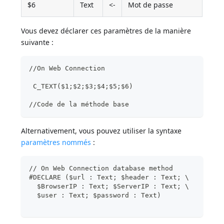
$6
Text
<-
Mot de passe
Vous devez déclarer ces paramètres de la manière
suivante :
//On Web Connection
 C_TEXT($1;$2;$3;$4;$5;$6)
//Code de la méthode base
Alternativement, vous pouvez utiliser la syntaxe
paramètres nommés
:
// On Web Connection database method
#DECLARE ($url : Text; $header : Text; \
  $BrowserIP : Text; $ServerIP : Text; \
  $user : Text; $password : Text)