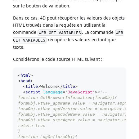
sur le bouton de validation.
Dans ce cas, 4D peut récupérer les valeurs des objets
HTML trouvés dans la requête en utilisant la
commande
. La commande
WEB GET VARIABLES
WEB
récupère les valeurs en tant que
GET VARIABLES
texte.
Considérons le code source HTML suivant :
<
html
>
<
head
>
<
title
>
Welcome
</
title
>
<
script
language
=
"
JavaScript
"
>
<!--
function GetBrowserInformation(formObj){
formObj.vtNav_appName.value = navigator.appName
formObj.vtNav_appVersion.value = navigator.appVe
formObj.vtNav_appCodeName.value = navigator.appC
formObj.vtNav_userAgent.value = navigator.userAg
return true
}
function LogOn(formObj){