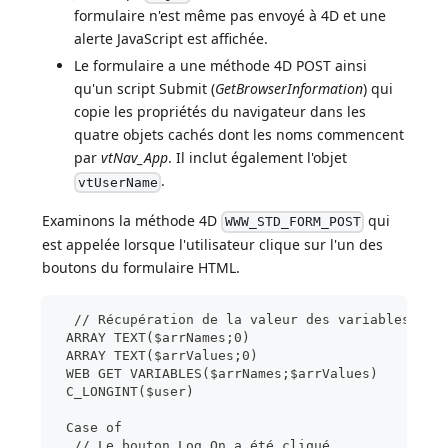
formulaire n'est même pas envoyé à 4D et une
alerte JavaScript est affichée.
Le formulaire a une méthode 4D POST ainsi
qu'un script Submit (
GetBrowserInformation
) qui
copie les propriétés du navigateur dans les
quatre objets cachés dont les noms commencent
par
vtNav_App
. Il inclut également l'objet
.
vtUserName
Examinons la méthode 4D
qui
WWW_STD_FORM_POST
est appelée lorsque l'utilisateur clique sur l'un des
boutons du formulaire HTML.
  // Récupération de la valeur des variables
 ARRAY TEXT($arrNames;0)
 ARRAY TEXT($arrValues;0)
 WEB GET VARIABLES($arrNames;$arrValues)
 C_LONGINT($user)
 Case of
  // Le bouton Log On a été cliqué