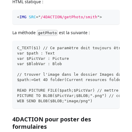
HTML statique :
<
IMG
SRC
=
"
/4DACTION/getPhoto/smith
"
>
La méthode
est la suivante :
getPhoto
C_TEXT($1) // Ce paramètre doit toujours être dé
var $path : Text
var $PictVar : Picture
var $BlobVar : Blob
// trouver l'image dans le dossier Images dans l
$path:=Get 4D folder(Current resources folder)+"
READ PICTURE FILE($path;$PictVar) // mettre l'im
PICTURE TO BLOB($PictVar;$BLOB;".png") // conver
WEB SEND BLOB($BLOB;"image/png")
4DACTION pour poster des
formulaires