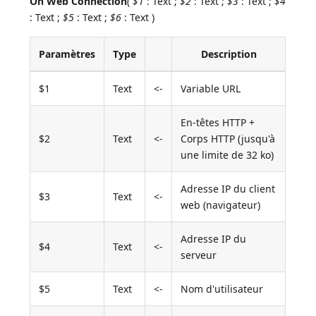
On Web Connection
(
$1
: Text ;
$2
: Text ;
$3
: Text ;
$4
: Text ;
$5
: Text ;
$6
: Text )
Paramètres
Type
Description
$1
Text
<-
Variable URL
En-têtes HTTP +
$2
Text
<-
Corps HTTP (jusqu'à
une limite de 32 ko)
Adresse IP du client
$3
Text
<-
web (navigateur)
Adresse IP du
$4
Text
<-
serveur
$5
Text
<-
Nom d'utilisateur