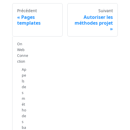
Précédent
Suivant
Pages
Autoriser les
templates
méthodes projet
On
Web
Conne
ction
Ap
pe
ls
de
s
m
ét
ho
de
s
ba