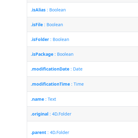
.isAlias
: Boolean
.isFile
: Boolean
.isFolder
: Boolean
.isPackage
: Boolean
.modificationDate
: Date
.modificationTime
: Time
.name
: Text
.original
: 4D.Folder
.parent
: 4D.Folder