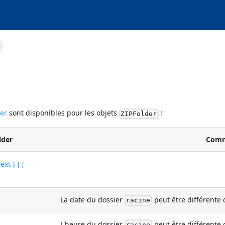
der
sont disponibles pour les objets
:
ZIPFolder
lder
Comm
ext } { ;
La date du dossier
peut être différente d
racine
L'heure du dossier
peut être différente d