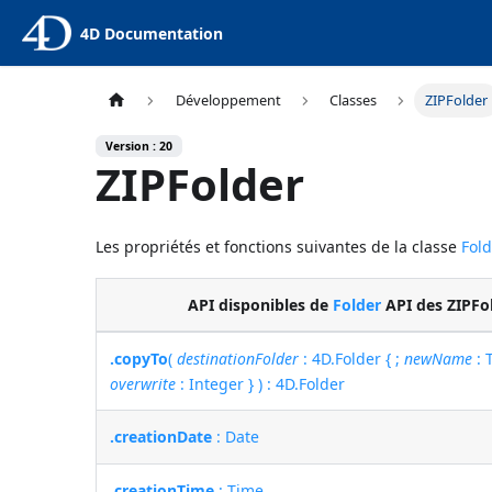
4D Documentation
Développement
Classes
ZIPFolder
Version : 20
ZIPFolder
Les propriétés et fonctions suivantes de la classe
Fol
API disponibles de
Folder
API des ZIPFo
.copyTo
(
destinationFolder
: 4D.Folder { ;
newName
: T
overwrite
: Integer } ) : 4D.Folder
.creationDate
: Date
.creationTime
: Time