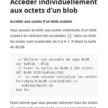
Accéder individuellement
aux octets d'un blob
Accéder aux octets d'un blob scalaire
Vous pouvez accéder aux octets individuels d'un blob
scalaire en utilisant des accolades
. Dans un blob,
{}
les octets sont numérotés de 0 à N-1, N étant la taille
du BLOB:
  // Déclarer une variable de type BLOB
 var $vBlob : Blob
  // Fixer la taille du BLOB à 256 octets
 SET BLOB SIZE($vBlob;256)
  //  Le code suivant initialise les octets du B
 For(vByte;0;BLOB size($vBlob)-1)
    $vBlob{vByte}:=0
 End for
Etant donné que vous pouvez adresser tous les octets