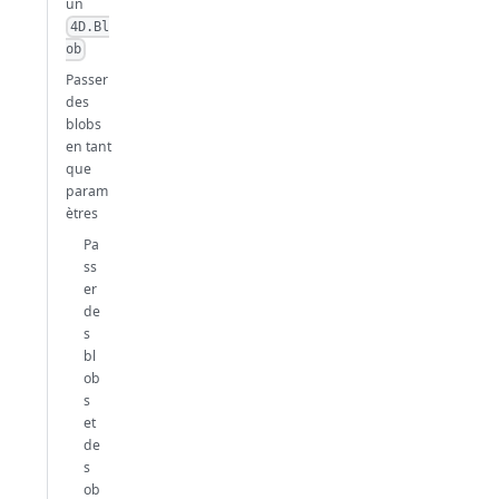
un
4D.Bl
ob
Passer
des
blobs
en tant
que
param
ètres
Pa
ss
er
de
s
bl
ob
s
et
de
s
ob