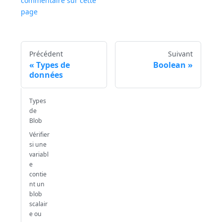
commentaire sur cette
page
Précédent
Suivant
Types de
Boolean
données
Types
de
Blob
Vérifier
si une
variabl
e
contie
nt un
blob
scalair
e ou