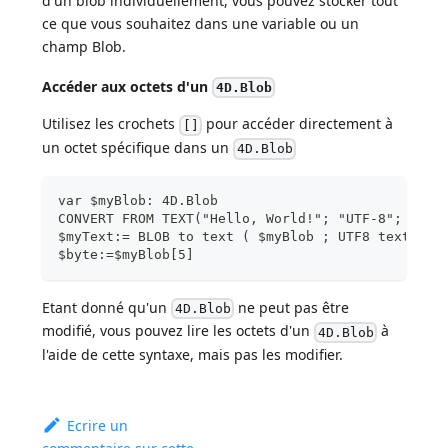
d'un blob individuellement, vous pouvez stocker tout
ce que vous souhaitez dans une variable ou un
champ Blob.
Accéder aux octets d'un
4D.Blob
Utilisez les crochets
pour accéder directement à
[]
un octet spécifique dans un
4D.Blob
var $myBlob: 4D.Blob
CONVERT FROM TEXT("Hello, World!"; "UTF-8"; $myB
$myText:= BLOB to text ( $myBlob ; UTF8 text wit
$byte:=$myBlob[5]
Etant donné qu'un
ne peut pas être
4D.Blob
modifié, vous pouvez lire les octets d'un
à
4D.Blob
l'aide de cette syntaxe, mais pas les modifier.
Ecrire un