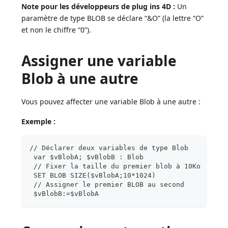
Note pour les développeurs de plug ins 4D :
Un
paramètre de type BLOB se déclare “&O” (la lettre “O”
et non le chiffre “0”).
Assigner une variable
Blob à une autre
Vous pouvez affecter une variable Blob à une autre :
Exemple :
// Déclarer deux variables de type Blob
 var $vBlobA; $vBlobB : Blob
 // Fixer la taille du premier blob à 10Ko
 SET BLOB SIZE($vBlobA;10*1024)
 // Assigner le premier BLOB au second
 $vBlobB:=$vBlobA