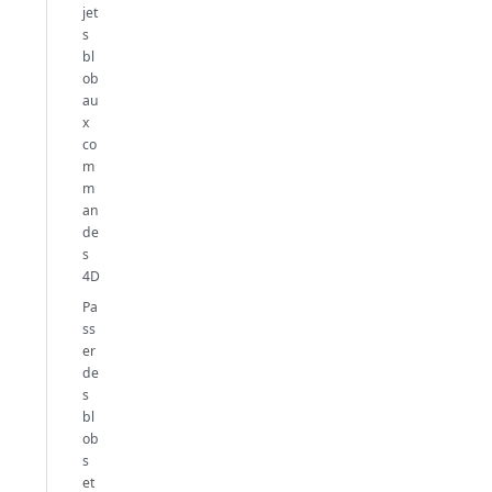
jet
s
bl
ob
au
x
co
m
m
an
de
s
4D
Pa
ss
er
de
s
bl
ob
s
et