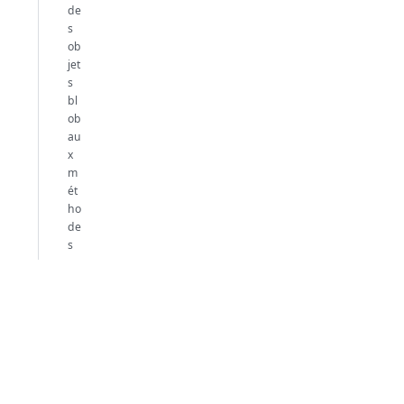
de
s
ob
jet
s
bl
ob
au
x
m
ét
ho
de
s
Pa
ss
er
un
bl
ob
sc
ala