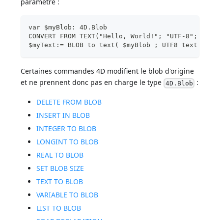
paramètre :
var $myBlob: 4D.Blob
CONVERT FROM TEXT("Hello, World!"; "UTF-8"; $myB
$myText:= BLOB to text( $myBlob ; UTF8 text with
Certaines commandes 4D modifient le blob d'origine
et ne prennent donc pas en charge le type
:
4D.Blob
DELETE FROM BLOB
INSERT IN BLOB
INTEGER TO BLOB
LONGINT TO BLOB
REAL TO BLOB
SET BLOB SIZE
TEXT TO BLOB
VARIABLE TO BLOB
LIST TO BLOB