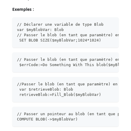
Exemples :
// Déclarer une variable de type Blob
var $myBlobVar: Blob
// Passer le blob (en tant que paramètre) en une
 SET BLOB SIZE($myBlobVar;1024*1024)
// Passer le blob (en tant que paramètre) en rou
 $errCode:=Do Something With This blob($myBlobVa
//Passer le blob (en tant que paramètre) en une 
 var $retrieveBlob: Blob
 retrieveBlob:=Fill_Blob($myBlobVar)
// Passer un pointeur au blob (en tant que param
COMPUTE BLOB(->$myBlobVar)