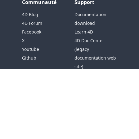
Communauté
Support
4D Blog
Documentation
4D Forum
download
Facebook
Learn 4D
X
4D Doc Center
Youtube
(legacy
Github
documentation web
site)
Knowledgebase
Téléchargements
Resources
Aide
Société
A propos de 4D
Contacts
4D dans le monde