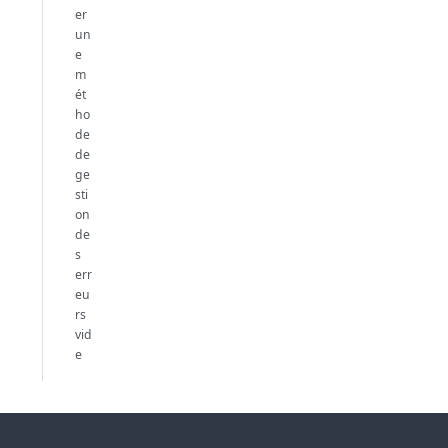
er
un
e
m
ét
ho
de
de
ge
sti
on
de
s
err
eu
rs
vid
e