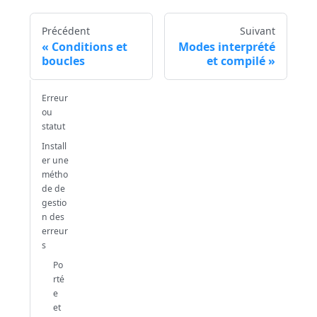
Précédent
Suivant
Conditions et
Modes interprété
boucles
et compilé
Erreur
ou
statut
Install
er une
métho
de de
gestio
n des
erreur
s
Po
rté
e
et