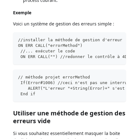
process courant.
Exemple
Voici un système de gestion des erreurs simple :
//installer la méthode de gestion d'erreur
ON ERR CALL("errorMethod")
 //... exécuter le code
 ON ERR CALL("") //redonner le contrôle à 4D
// méthode projet errorMethod
 If(Error#1006) //ceci n'est pas une interruptio
    ALERT("L'erreur "+String(Error)+" s'est prod
 End if
Utiliser une méthode de gestion des
erreurs vide
Si vous souhaitez essentiellement masquer la boite