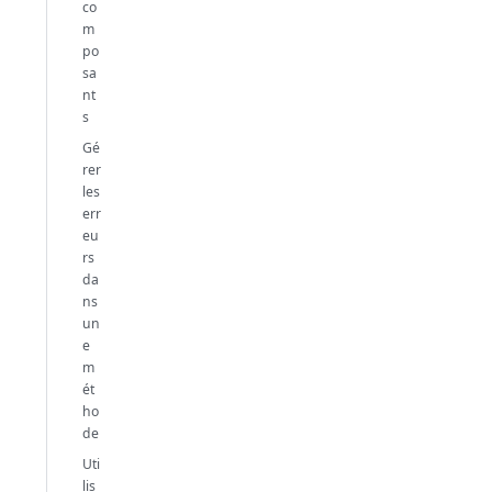
co
m
po
sa
nt
s
Gé
rer
les
err
eu
rs
da
ns
un
e
m
ét
ho
de
Uti
lis