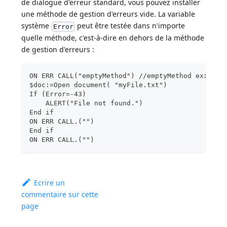
de dialogue d'erreur standard, vous pouvez installer
une méthode de gestion d'erreurs vide. La variable
système
peut être testée dans n'importe
Error
quelle méthode, c'est-à-dire en dehors de la méthode
de gestion d'erreurs :
ON ERR CALL("emptyMethod") //emptyMethod existe 
$doc:=Open document( "myFile.txt")
If (Error=-43)
    ALERT("File not found.")
End if
ON ERR CALL.("")
End if
ON ERR CALL.("")
Ecrire un
commentaire sur cette
page