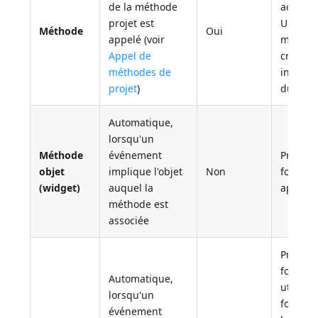
de la méthode
actions
projet est
Une foi
Méthode
Oui
appelé (voir
méthode
Appel de
créée, e
méthodes de
intégra
projet
)
du proj
Automatique,
lorsqu'un
Méthode
événement
Proprié
objet
implique l'objet
Non
formula
(widget)
auquel la
appelé 
méthode est
associée
Proprié
formula
Automatique,
utilise
lorsqu'un
formula
événement