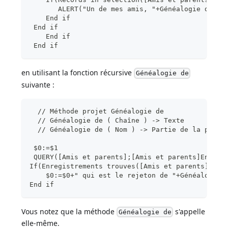
       ALERT("Un de mes amis, "+Généalogie de($v
    End if
 End if
    End if
 End if
en utilisant la fonction récursive
Généalogie de
suivante :
  // Méthode projet Généalogie de
  // Généalogie de ( Chaîne ) -> Texte
  // Généalogie de ( Nom ) -> Partie de la phras
 $0:=$1
 QUERY([Amis et parents];[Amis et parents]Enfant
If(Enregistrements trouves([Amis et parents])>0)
    $0:=$0+" qui est le rejeton de "+Généalogie 
End if
Vous notez que la méthode
s'appelle
Généalogie de
elle-même.