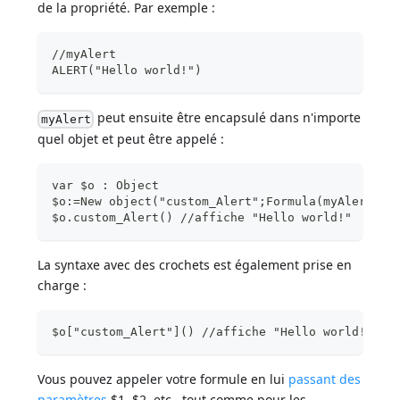
de la propriété. Par exemple :
//myAlert
ALERT("Hello world!")
peut ensuite être encapsulé dans n'importe
myAlert
quel objet et peut être appelé :
var $o : Object
$o:=New object("custom_Alert";Formula(myAlert))
$o.custom_Alert() //affiche "Hello world!"
La syntaxe avec des crochets est également prise en
charge :
$o["custom_Alert"]() //affiche "Hello world!"
Vous pouvez appeler votre formule en lui
passant des
paramètres
$1, $2, etc., tout comme pour les