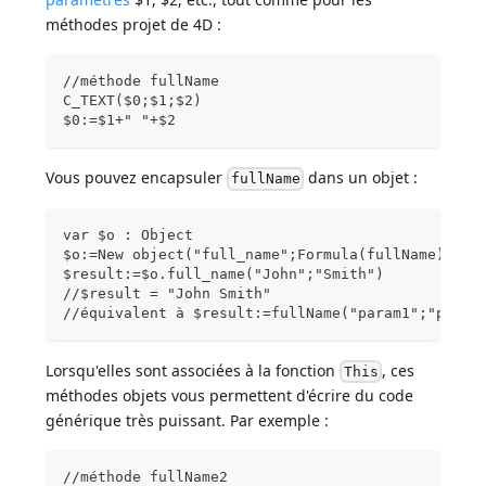
méthodes projet de 4D :
//méthode fullName
C_TEXT($0;$1;$2)
$0:=$1+" "+$2
Vous pouvez encapsuler
dans un objet :
fullName
var $o : Object
$o:=New object("full_name";Formula(fullName))
$result:=$o.full_name("John";"Smith") 
//$result = "John Smith"
//équivalent à $result:=fullName("param1";"param
Lorsqu'elles sont associées à la fonction
, ces
This
méthodes objets vous permettent d'écrire du code
générique très puissant. Par exemple :
//méthode fullName2 