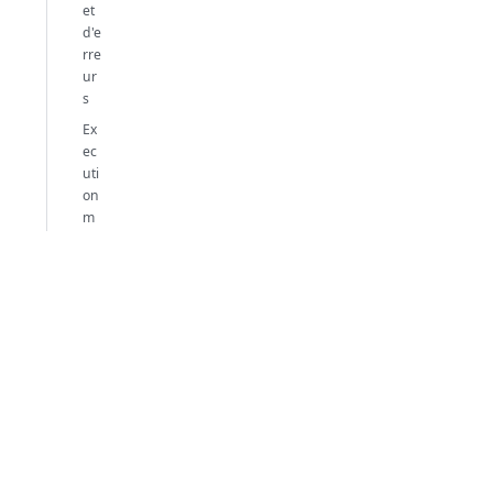
et
d'e
rre
ur
s
Ex
ec
uti
on
m
od
e
Métho
de
projet
récursi
ves
Communauté
Support