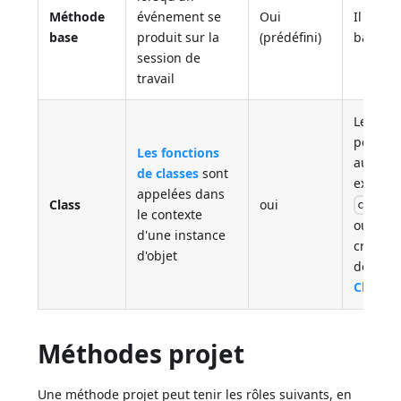
Méthode
événement se
Oui
Il exis
base
produit sur la
(prédéfini)
base da
session de
travail
Les fon
peuvent
Les fonctions
au lang
de classes
sont
exempl
appelées dans
Class
oui
collec
le contexte
ou
ent
d'une instance
créées 
d'objet
dévelop
Classes
Méthodes projet
Une méthode projet peut tenir les rôles suivants, en