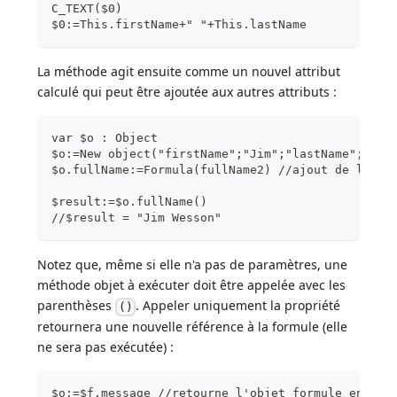
C_TEXT($0)
$0:=This.firstName+" "+This.lastName
La méthode agit ensuite comme un nouvel attribut
calculé qui peut être ajoutée aux autres attributs :
var $o : Object
$o:=New object("firstName";"Jim";"lastName";"Wes
$o.fullName:=Formula(fullName2) //ajout de la mé
$result:=$o.fullName() 
//$result = "Jim Wesson"
Notez que, même si elle n'a pas de paramètres, une
méthode objet à exécuter doit être appelée avec les
parenthèses
. Appeler uniquement la propriété
()
retournera une nouvelle référence à la formule (elle
ne sera pas exécutée) :
$o:=$f.message //retourne l'objet formule en $o