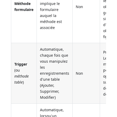
les don
Méthode
implique le
Non
objets, 
formulaire
formulaire
généra
auquel la
simple e
méthode est
d'utili
associée
objet d
figure.
Automatique,
Proprié
chaque fois que
Les tri
vous manipulez
Trigger
méthod
les
(ou
permett
enregistrements
Non
méthode
opératio
d'une table
table
)
sur les
(Ajouter,
de votr
Supprimer,
donnée
Modifier)
Automatique,
lorsqu'un