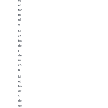
bj
et
for
m
ul
e
M
ét
ho
de
s
de
m
en
u
M
ét
ho
de
s
de
ge