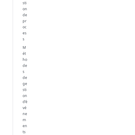
sti
on
de
pr
oc
es
s
M
ét
ho
de
s
de
ge
sti
on
d’é
vé
ne
m
en
ts