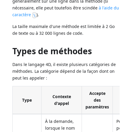
généralement sur une ligne dans la méthode (si
nécessaire, elle peut toutefois être scindée
à l'aide du
caractère
).
\
La taille maximale d'une méthode est limitée à 2 Go
de texte ou à 32 000 lignes de code.
Types de méthodes
Dans le langage 4D, il existe plusieurs catégories de
méthodes. La catégorie dépend de la façon dont on
peut les appeler :
Accepte
Contexte
Type
des
D
d'appel
paramètres
À la demande,
Peut co
lorsque le nom
pour ex