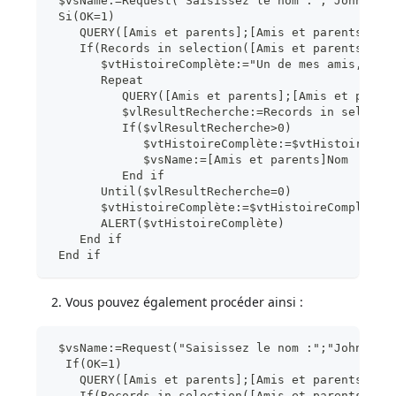
 $vsName:=Request("Saisissez le nom :";"John")
 Si(OK=1)
    QUERY([Amis et parents];[Amis et parents]Nom
    If(Records in selection([Amis et parents])>0
       $vtHistoireComplète:="Un de mes amis, "+$
       Repeat
          QUERY([Amis et parents];[Amis et paren
          $vlResultRecherche:=Records in selecti
          If($vlResultRecherche>0)
             $vtHistoireComplète:=$vtHistoireCom
             $vsName:=[Amis et parents]Nom
          End if
       Until($vlResultRecherche=0)
       $vtHistoireComplète:=$vtHistoireComplète+
       ALERT($vtHistoireComplète)
    End if
 End if
Vous pouvez également procéder ainsi :
 $vsName:=Request("Saisissez le nom :";"John")
  If(OK=1)
    QUERY([Amis et parents];[Amis et parents]Nom
    If(Records in selection([Amis et parents])>0