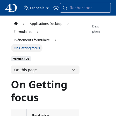
Rechercher
20
4D Documentation
Français
Applications Desktop
Descri
ption
Formulaires
Evénements formulaire
On Getting focus
Version : 20
On this page
On Getting
focus
Peut être