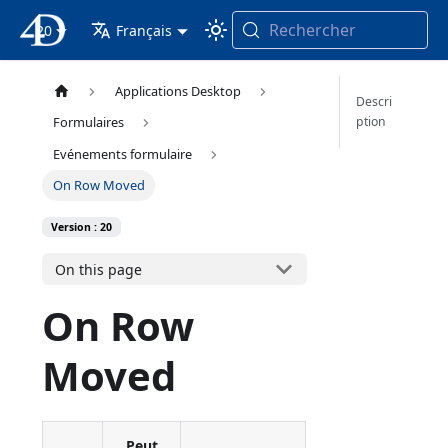
Rechercher
20
4D Documentation
Français
Applications Desktop
Descri
ption
Formulaires
Evénements formulaire
On Row Moved
Version : 20
On this page
On Row
Moved
Peut