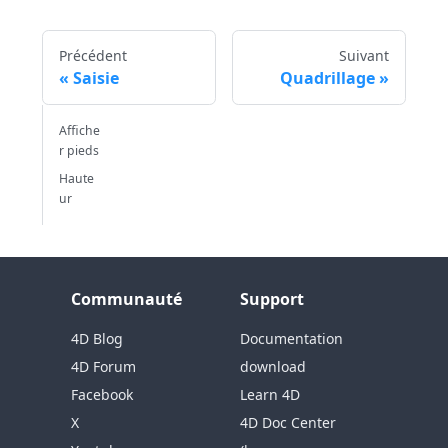
Précédent
Suivant
Saisie
Quadrillage
Affiche
r pieds
Haute
ur
Communauté
Support
4D Blog
Documentation
4D Forum
download
Facebook
Learn 4D
X
4D Doc Center