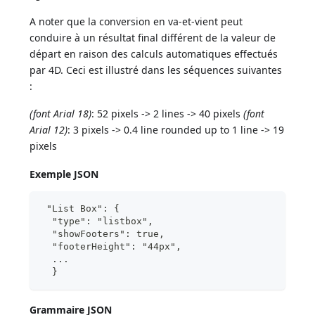
A noter que la conversion en va-et-vient peut
conduire à un résultat final différent de la valeur de
départ en raison des calculs automatiques effectués
par 4D. Ceci est illustré dans les séquences suivantes
:
(font Arial 18)
: 52 pixels -> 2 lines -> 40 pixels
(font
Arial 12)
: 3 pixels -> 0.4 line rounded up to 1 line -> 19
pixels
Exemple JSON
 "List Box": {
  "type": "listbox",
  "showFooters": true,
  "footerHeight": "44px",  
  ...
  }
Grammaire JSON